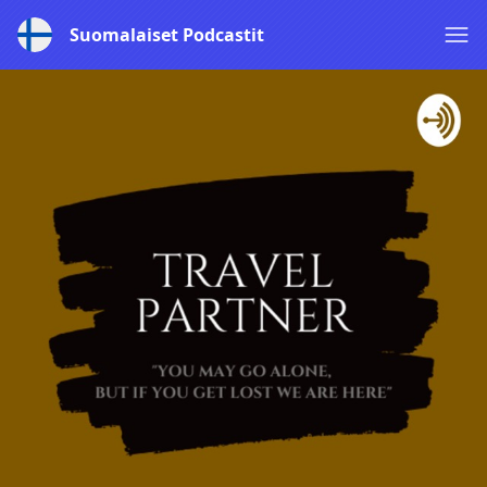
Suomalaiset Podcastit