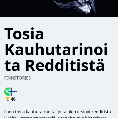
Tosia
Kauhutarinoi
ta Redditistä
FINNSTORIES
46
Luen tosia kauhutarinoita, joita olen etsinyt redditistä.