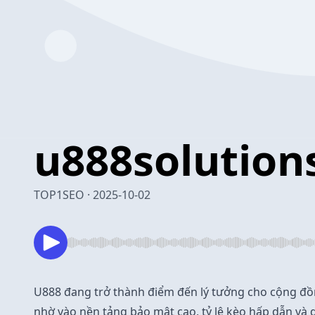
u888solution
TOP1SEO · 2025-10-02
U888
đang trở thành điểm đến lý tưởng cho cộng đồ
nhờ vào nền tảng bảo mật cao, tỷ lệ kèo hấp dẫn và