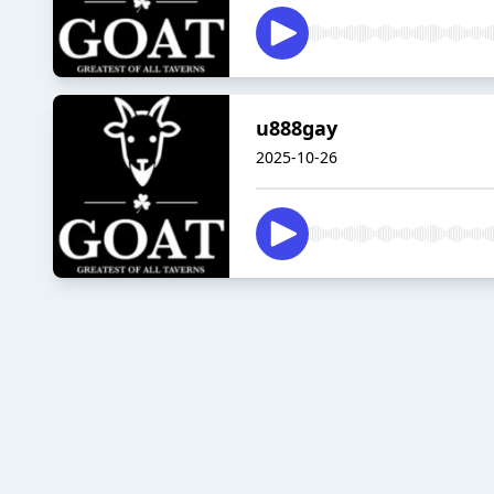
u888gay
2025-10-26