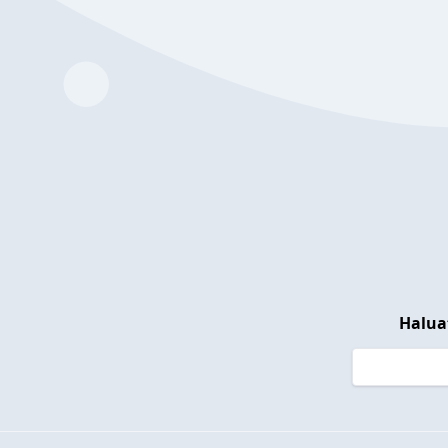
Halua