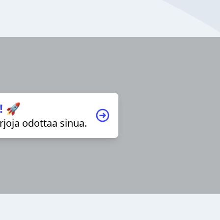
! 🚀
irjoja odottaa sinua.