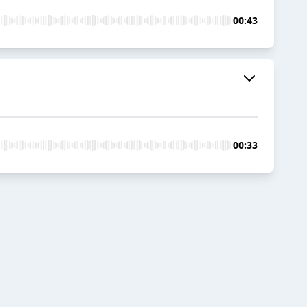
00:43
00:33