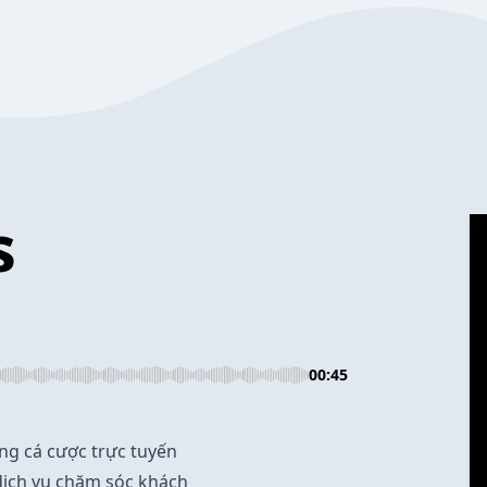
s
00:45
ng cá cược trực tuyến
 dịch vụ chăm sóc khách