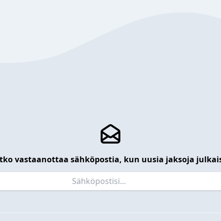
tko vastaanottaa sähköpostia, kun uusia jaksoja julkai