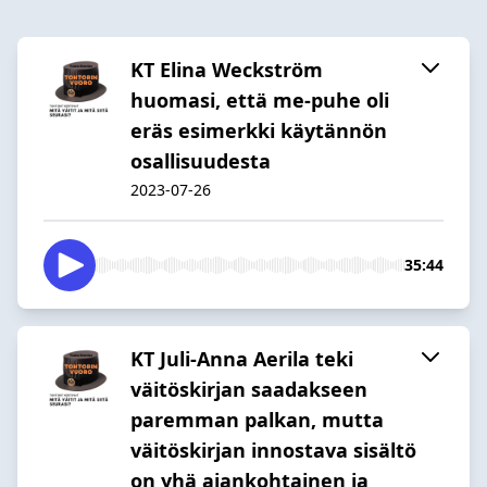
KT Elina Weckström
huomasi, että me-puhe oli
eräs esimerkki käytännön
osallisuudesta
2023-07-26
35:44
KT Juli-Anna Aerila teki
väitöskirjan saadakseen
paremman palkan, mutta
väitöskirjan innostava sisältö
on yhä ajankohtainen ja