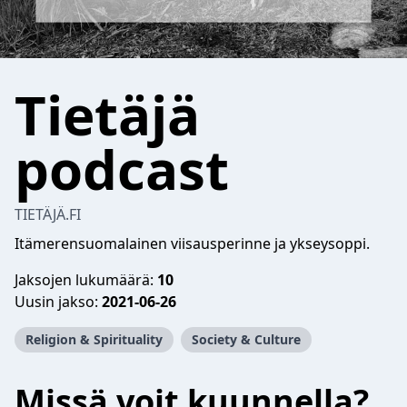
Tietäjä
podcast
TIETÄJÄ.FI
Itämerensuomalainen viisausperinne ja ykseysoppi.
Jaksojen lukumäärä:
10
Uusin jakso:
2021-06-26
Religion & Spirituality
Society & Culture
Missä voit kuunnella?