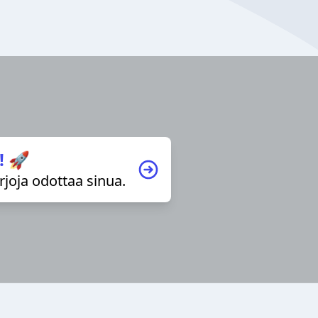
! 🚀
irjoja odottaa sinua.