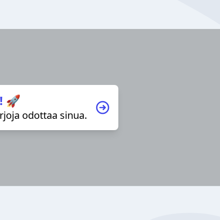
! 🚀
irjoja odottaa sinua.