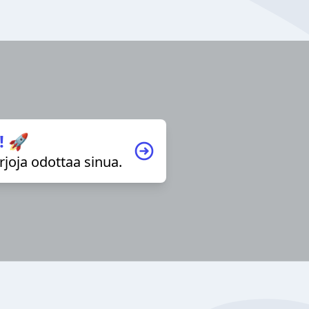
! 🚀
irjoja odottaa sinua.