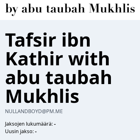
Tafsir ibn
Kathir with
abu taubah
Mukhlis
NULLANDBOYD@PM.ME
Jaksojen lukumäärä:
-
Uusin jakso:
-