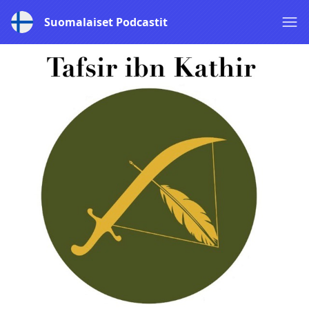
Suomalaiset Podcastit