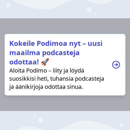
Kokeile Podimoa nyt – uusi
maailma podcasteja
odottaa! 🚀
Aloita Podimo – liity ja löydä
suosikkisi heti, tuhansia podcasteja
ja äänikirjoja odottaa sinua.