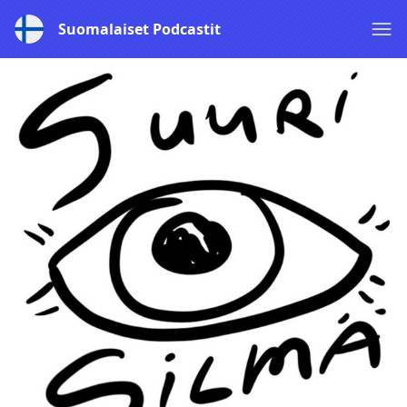
Suomalaiset Podcastit