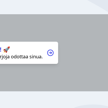
! 🚀
irjoja odottaa sinua.