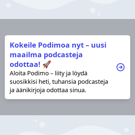
Kokeile Podimoa nyt – uusi
maailma podcasteja
odottaa! 🚀
Aloita Podimo – liity ja löydä
suosikkisi heti, tuhansia podcasteja
ja äänikirjoja odottaa sinua.