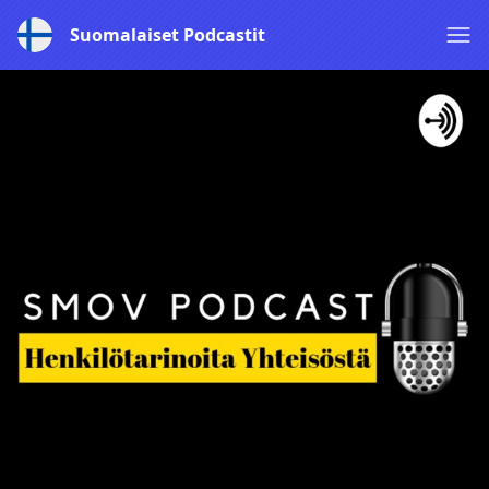
Suomalaiset Podcastit