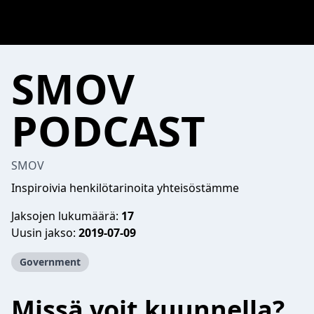
SMOV
PODCAST
SMOV
Inspiroivia henkilötarinoita yhteisöstämme
Jaksojen lukumäärä:
17
Uusin jakso:
2019-07-09
Government
Missä voit kuunnella?