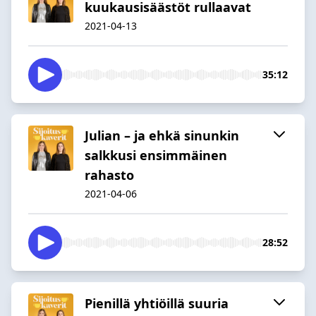
kuukausisäästöt rullaavat
2021-04-13
35:12
Julian – ja ehkä sinunkin
salkkusi ensimmäinen
rahasto
2021-04-06
28:52
Pienillä yhtiöillä suuria