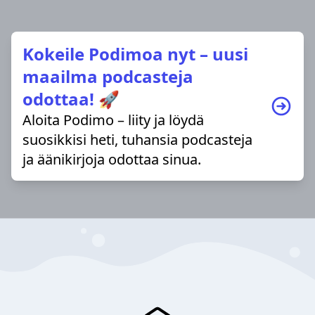
Kokeile Podimoa nyt – uusi
maailma podcasteja
odottaa! 🚀
Aloita Podimo – liity ja löydä
suosikkisi heti, tuhansia podcasteja
ja äänikirjoja odottaa sinua.