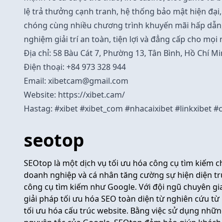
lệ trả thưởng cạnh tranh, hệ thống bảo mật hiện đại
chóng cùng nhiều chương trình khuyến mãi hấp dẫn,
nghiệm giải trí an toàn, tiện lợi và đẳng cấp cho mọi 
Địa chỉ: 58 Bàu Cát 7, Phường 13, Tân Bình, Hồ Chí M
Điện thoại: +84 973 328 944
Email:
xibetcam@gmail.com
Website:
https://xibet.cam/
Hastag: #xibet #xibet_com #nhacaixibet #linkxibet #
seotop
SEOtop là một dịch vụ tối ưu hóa công cụ tìm kiếm c
doanh nghiệp và cá nhân tăng cường sự hiện diện trự
công cụ tìm kiếm như Google. Với đội ngũ chuyên gi
giải pháp tối ưu hóa SEO toàn diện từ nghiên cứu t
tối ưu hóa cấu trúc website. Bằng việc sử dụng những