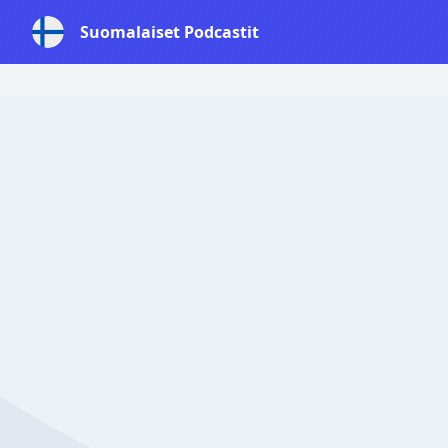
Suomalaiset Podcastit