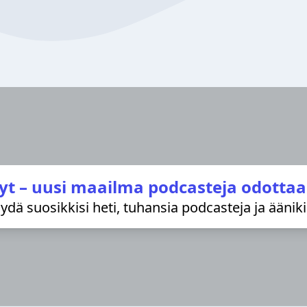
yt – uusi maailma podcasteja odottaa
löydä suosikkisi heti, tuhansia podcasteja ja äänik