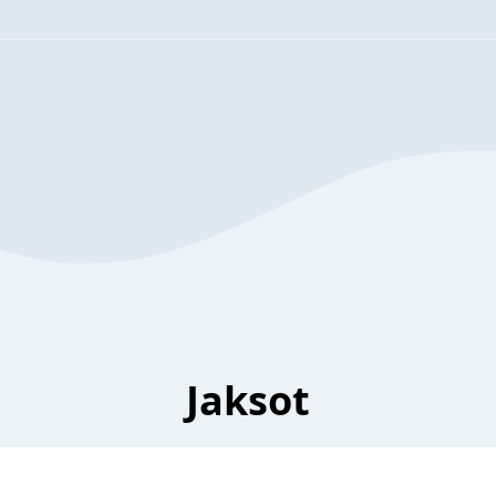
Jaksot