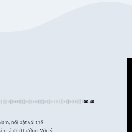
00:40
Nam, nổi bật với thế
ắn cá đổi thưởng. Với tỷ