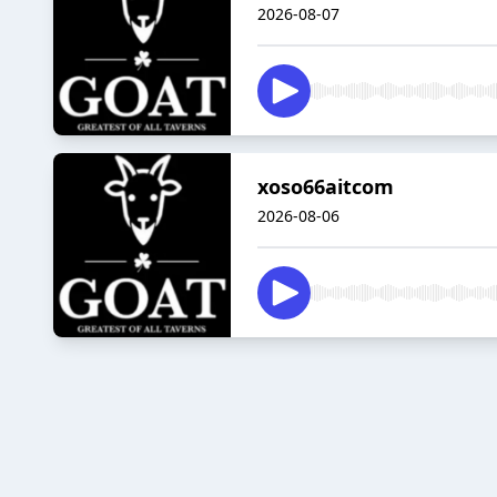
2026-08-07
xoso66aitcom
2026-08-06