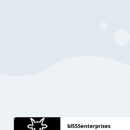
bl555enterprises