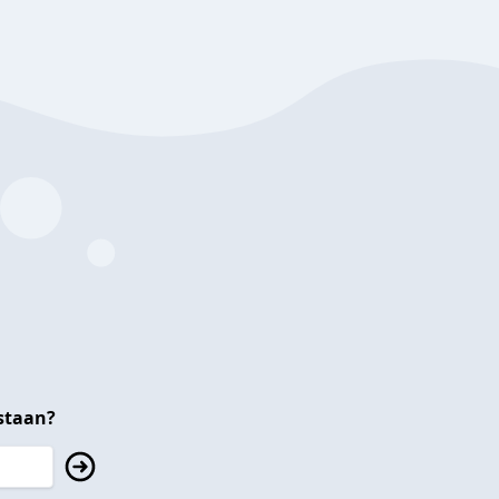
staan?