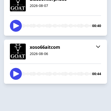
2026-08-07
00:40
xoso66aitcom
2026-08-06
00:44