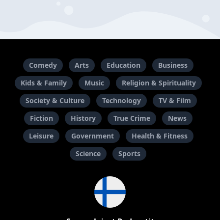
Comedy
Arts
Education
Business
Kids & Family
Music
Religion & Spirituality
Society & Culture
Technology
TV & Film
Fiction
History
True Crime
News
Leisure
Government
Health & Fitness
Science
Sports