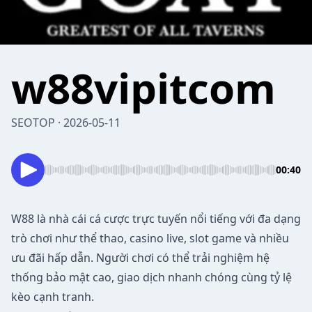
w88vipitcom
SEOTOP · 2026-05-11
00:40
W88
là nhà cái cá cược trực tuyến nổi tiếng với đa dạng
trò chơi như thể thao, casino live, slot game và nhiều
ưu đãi hấp dẫn. Người chơi có thể trải nghiệm hệ
thống bảo mật cao, giao dịch nhanh chóng cùng tỷ lệ
kèo cạnh tranh.