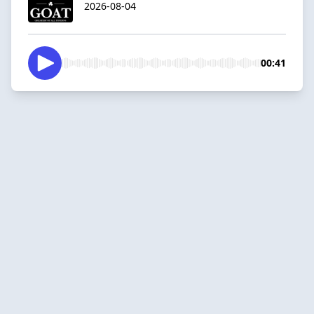
2026-08-04
00:41