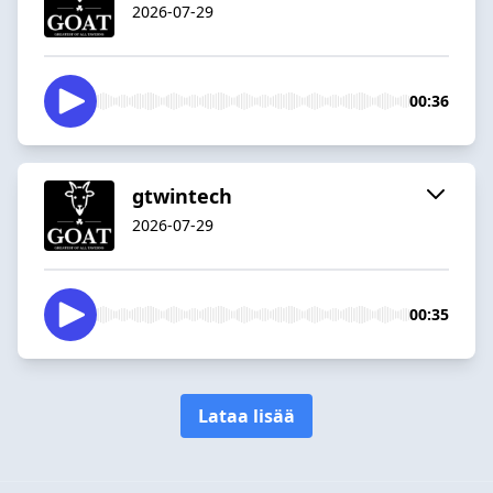
2026-07-29
00:36
gtwintech
2026-07-29
00:35
Lataa lisää