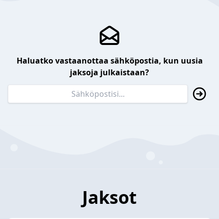
Haluatko vastaanottaa sähköpostia, kun uusia
jaksoja julkaistaan?
Jaksot