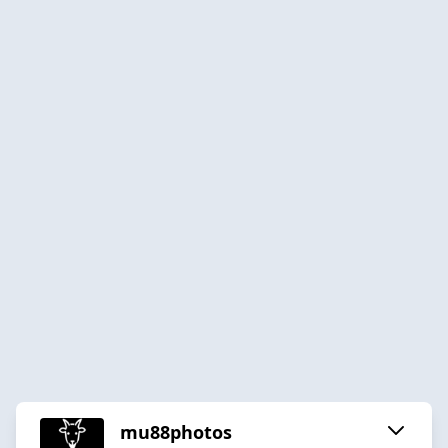
mu88photos