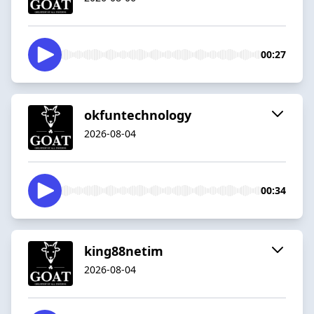
00:27
okfuntechnology
2026-08-04
00:34
king88netim
2026-08-04