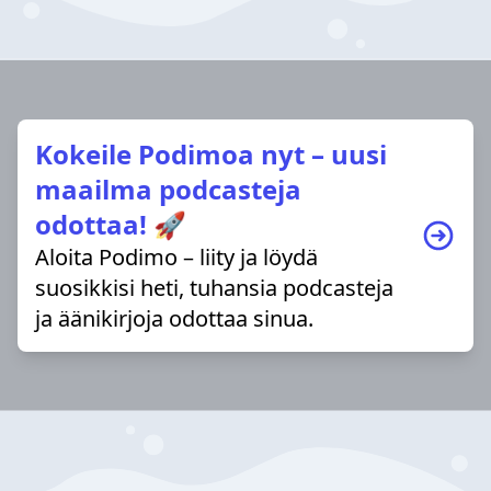
Kokeile Podimoa nyt – uusi
maailma podcasteja
odottaa! 🚀
Aloita Podimo – liity ja löydä
suosikkisi heti, tuhansia podcasteja
ja äänikirjoja odottaa sinua.