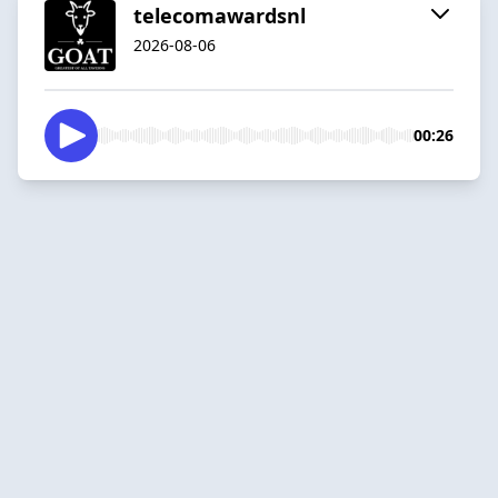
telecomawardsnl
2026-08-06
00:26