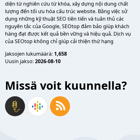
diện từ nghiên cứu từ khóa, xây dựng nội dung chất
lượng đến tối ưu hóa cấu trúc website. Bằng việc sử
dụng những kỹ thuật SEO tiên tiến và tuân thủ các
nguyên tắc của Google, SEOtop đảm bảo giúp khách
hàng đạt được kết quả bền vững và hiệu quả. Dịch vụ
của SEOtop không chỉ giúp cải thiện thứ hạng
Jaksojen lukumäärä:
1,658
Uusin jakso:
2026-08-10
Missä voit kuunnella?