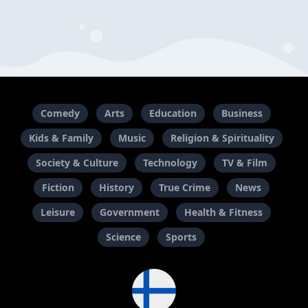
Comedy
Arts
Education
Business
Kids & Family
Music
Religion & Spirituality
Society & Culture
Technology
TV & Film
Fiction
History
True Crime
News
Leisure
Government
Health & Fitness
Science
Sports