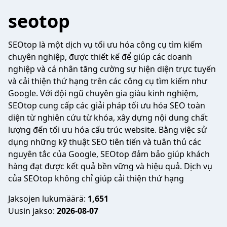
seotop
SEOtop là một dịch vụ tối ưu hóa công cụ tìm kiếm
chuyên nghiệp, được thiết kế để giúp các doanh
nghiệp và cá nhân tăng cường sự hiện diện trực tuyến
và cải thiện thứ hạng trên các công cụ tìm kiếm như
Google. Với đội ngũ chuyên gia giàu kinh nghiệm,
SEOtop cung cấp các giải pháp tối ưu hóa SEO toàn
diện từ nghiên cứu từ khóa, xây dựng nội dung chất
lượng đến tối ưu hóa cấu trúc website. Bằng việc sử
dụng những kỹ thuật SEO tiên tiến và tuân thủ các
nguyên tắc của Google, SEOtop đảm bảo giúp khách
hàng đạt được kết quả bền vững và hiệu quả. Dịch vụ
của SEOtop không chỉ giúp cải thiện thứ hạng
Jaksojen lukumäärä:
1,651
Uusin jakso:
2026-08-07