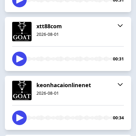
xtt88com
2026-08-01
00:31
keonhacaionlinenet
2026-08-01
00:34