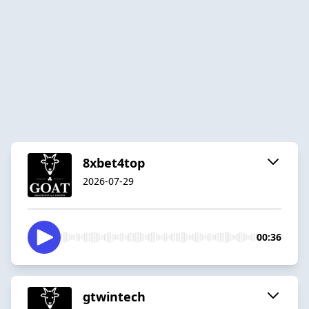
8xbet4top
2026-07-29
00:36
gtwintech