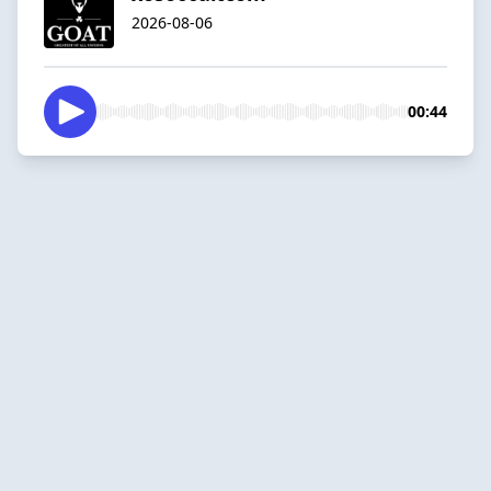
2026-08-06
00:44