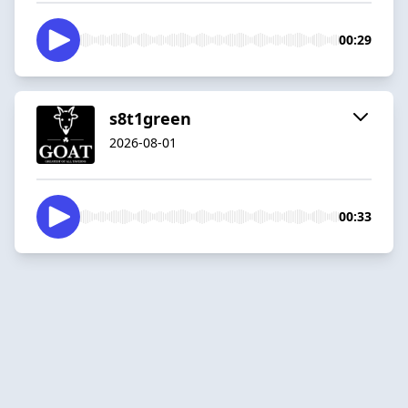
00:29
s8t1green
2026-08-01
00:33