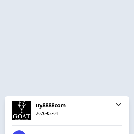
uy8888com
2026-08-04