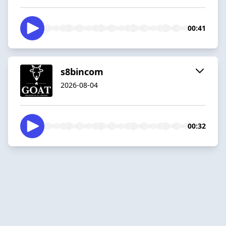
00:41
s8bincom
2026-08-04
00:32