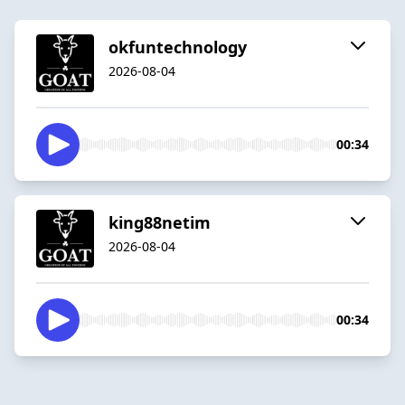
okfuntechnology
2026-08-04
00:34
king88netim
2026-08-04
00:34