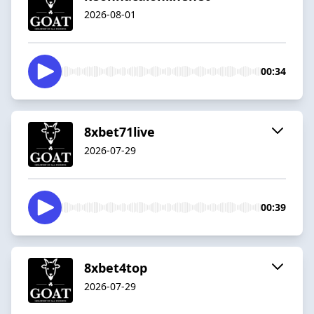
2026-08-01
00:34
8xbet71live
2026-07-29
00:39
8xbet4top
2026-07-29