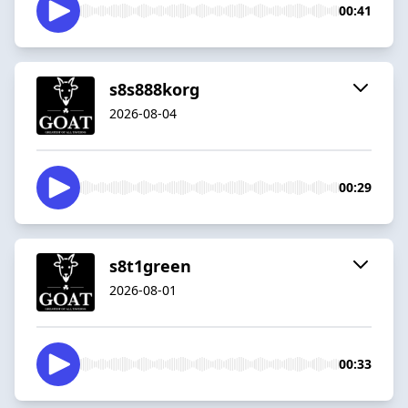
00:41
s8s888korg
2026-08-04
00:29
s8t1green
2026-08-01
00:33