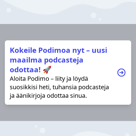
Kokeile Podimoa nyt – uusi
maailma podcasteja
odottaa! 🚀
Aloita Podimo – liity ja löydä
suosikkisi heti, tuhansia podcasteja
ja äänikirjoja odottaa sinua.