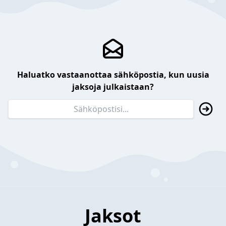
Haluatko vastaanottaa sähköpostia, kun uusia
jaksoja julkaistaan?
Jaksot