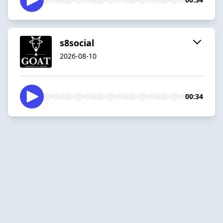
s8social
2026-08-10
00:34