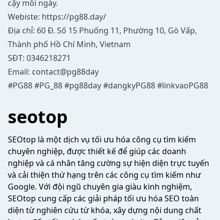
cậy mỗi ngày.
Webiste:
https://pg88.day/
Địa chỉ: 60 Đ. Số 15 Phuống 11, Phường 10, Gò Vấp,
Thành phố Hồ Chí Minh, Vietnam
SĐT: 0346218271
Email: contact@pg88day
#PG88 #PG_88 #pg88day #dangkyPG88 #linkvaoPG88
seotop
SEOtop là một dịch vụ tối ưu hóa công cụ tìm kiếm
chuyên nghiệp, được thiết kế để giúp các doanh
nghiệp và cá nhân tăng cường sự hiện diện trực tuyến
và cải thiện thứ hạng trên các công cụ tìm kiếm như
Google. Với đội ngũ chuyên gia giàu kinh nghiệm,
SEOtop cung cấp các giải pháp tối ưu hóa SEO toàn
diện từ nghiên cứu từ khóa, xây dựng nội dung chất