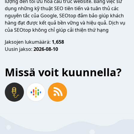
lượng đến tối ưu hóa cấu trúc website. Bằng việc sử
dụng những kỹ thuật SEO tiên tiến và tuân thủ các
nguyên tắc của Google, SEOtop đảm bảo giúp khách
hàng đạt được kết quả bền vững và hiệu quả. Dịch vụ
của SEOtop không chỉ giúp cải thiện thứ hạng
Jaksojen lukumäärä:
1,658
Uusin jakso:
2026-08-10
Missä voit kuunnella?