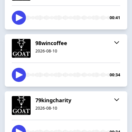
00:41
98wincoffee
2026-08-10
00:34
79kingcharity
2026-08-10
00:34