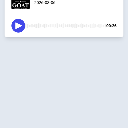
2026-08-06
00:26