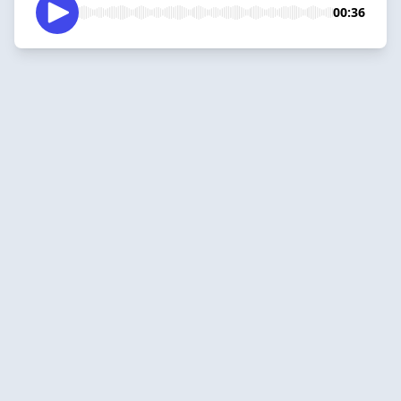
00:36