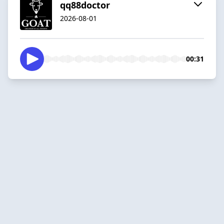
qq88doctor
2026-08-01
00:31