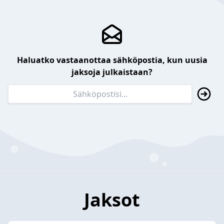
Haluatko vastaanottaa sähköpostia, kun uusia
jaksoja julkaistaan?
Jaksot