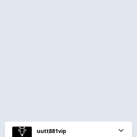
uutt881vip