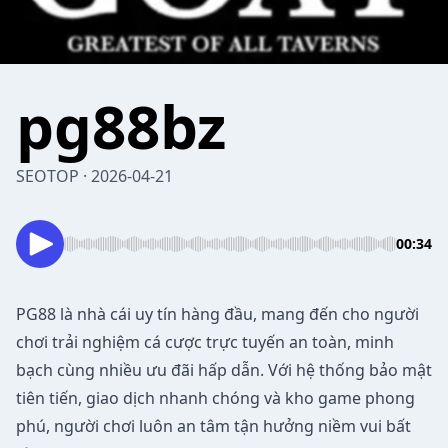
pg88bz
SEOTOP · 2026-04-21
00:34
PG88
là nhà cái uy tín hàng đầu, mang đến cho người
chơi trải nghiệm cá cược trực tuyến an toàn, minh
bạch cùng nhiều ưu đãi hấp dẫn. Với hệ thống bảo mật
tiên tiến, giao dịch nhanh chóng và kho game phong
phú, người chơi luôn an tâm tận hưởng niềm vui bất