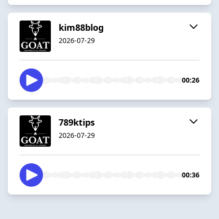
kim88blog
2026-07-29
00:26
789ktips
2026-07-29
00:36