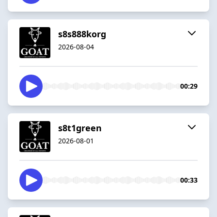
s8s888korg
2026-08-04
00:29
s8t1green
2026-08-01
00:33