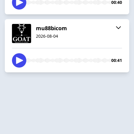
00:40
mu88bicom
2026-08-04
00:41