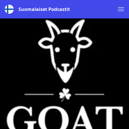
Suomalaiset Podcastit