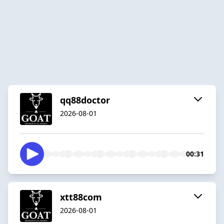
qq88doctor
2026-08-01
00:31
xtt88com
2026-08-01