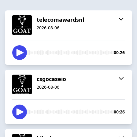
telecomawardsnl
2026-08-06
00:26
csgocaseio
2026-08-06
00:26