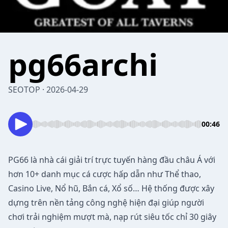
pg66archi
SEOTOP · 2026-04-29
00:46
PG66
là nhà cái giải trí trực tuyến hàng đầu châu Á với
hơn 10+ danh mục cá cược hấp dẫn như Thể thao,
Casino Live, Nổ hũ, Bắn cá, Xổ số… Hệ thống được xây
dựng trên nền tảng công nghệ hiện đại giúp người
chơi trải nghiệm mượt mà, nạp rút siêu tốc chỉ 30 giây