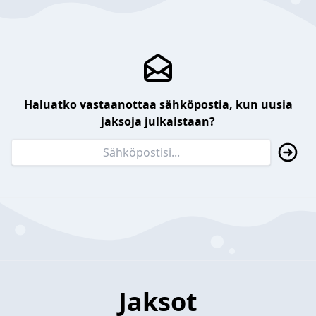
Haluatko vastaanottaa sähköpostia, kun uusia
jaksoja julkaistaan?
Jaksot