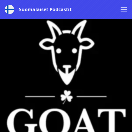
Suomalaiset Podcastit