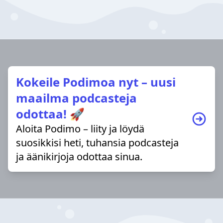
Kokeile Podimoa nyt – uusi
maailma podcasteja
odottaa! 🚀
Aloita Podimo – liity ja löydä
suosikkisi heti, tuhansia podcasteja
ja äänikirjoja odottaa sinua.