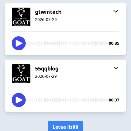
gtwintech
2026-07-29
00:35
55qqblog
2026-07-29
00:37
Lataa lisää