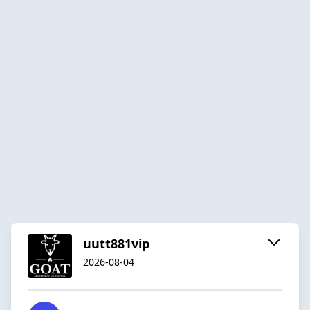
uutt881vip
2026-08-04