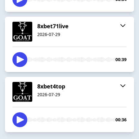
8xbet71live
2026-07-29
00:39
8xbet4top
2026-07-29
00:36