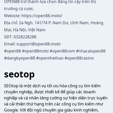
OPEN88 trở thành lựa chọn đáng tin cậy trên thị
trường cá cược.
Webiste:
https://open88.mobi/
Địa chỉ: 2a Ngh. 141/74 P. Nam Dư, Lĩnh Nam, Hoàng
Mai, Hà Nội, Việt Nam
SĐT: 0328228288
Email:
support@open88.mobi
#open88 #open88mobi #open88com #nhacaiopen88
#dangkyopen88 #openthethao #open88casino
seotop
SEOtop là một dịch vụ tối ưu hóa công cụ tìm kiếm
chuyên nghiệp, được thiết kế để giúp các doanh
nghiệp và cá nhân tăng cường sự hiện diện trực tuyến
và cải thiện thứ hạng trên các công cụ tìm kiếm như
Google. Với đội ngũ chuyên gia giàu kinh nghiệm,