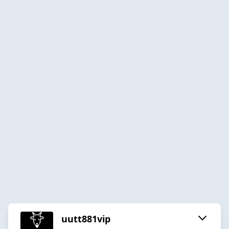
uutt881vip