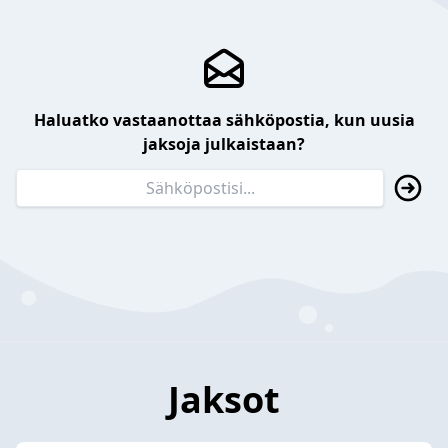
Haluatko vastaanottaa sähköpostia, kun uusia
jaksoja julkaistaan?
Jaksot