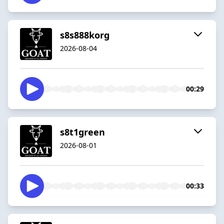
s8s888korg
2026-08-04
00:29
s8t1green
2026-08-01
00:33