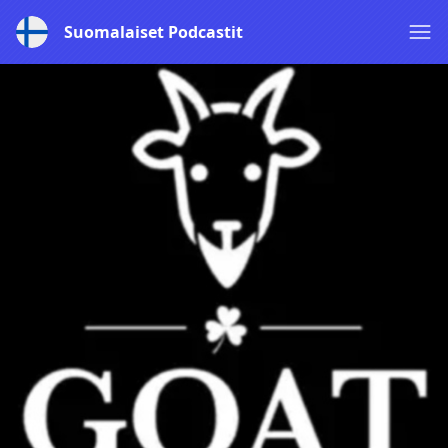
Suomalaiset Podcastit