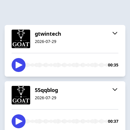
gtwintech
2026-07-29
00:35
55qqblog
2026-07-29
00:37