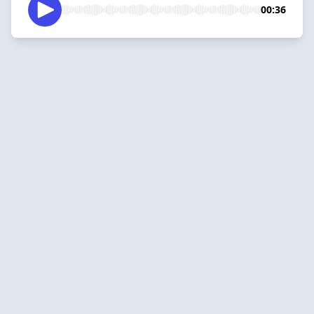
00:36