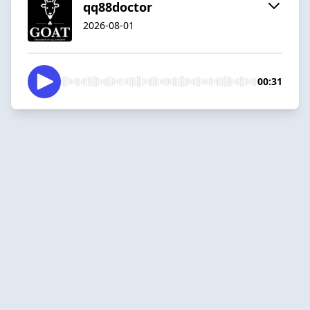
qq88doctor
2026-08-01
00:31