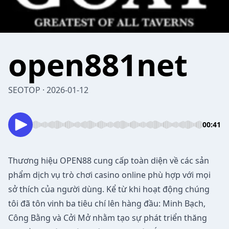
open881net
SEOTOP · 2026-01-12
00:41
Thương hiệu
OPEN88
cung cấp toàn diện về các sản
phẩm dịch vụ trò chơi casino online phù hợp với mọi
sở thích của người dùng. Kể từ khi hoạt động chúng
tôi đã tôn vinh ba tiêu chí lên hàng đầu: Minh Bạch,
Công Bằng và Cởi Mở nhằm tạo sự phát triển thăng