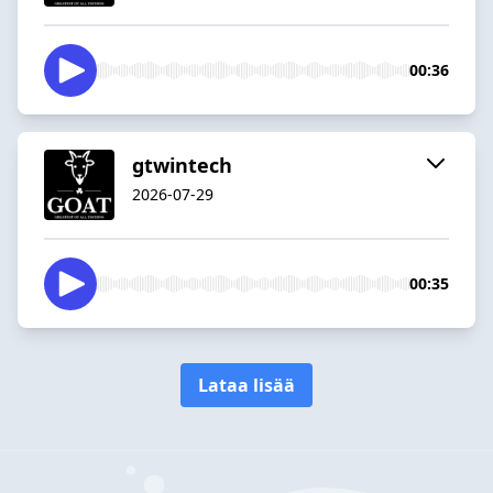
00:36
gtwintech
2026-07-29
00:35
Lataa lisää