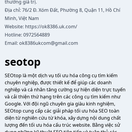
thưởng giá trị.
Địa chỉ: 76/2 Đ. Xóm Đất, Phường 8, Quận 11, Hồ Chí
Minh, Việt Nam
Website:
https://ok8386.uk.com/
Hotline: 0972564889
Email:
ok8386ukcom@gmail.com
seotop
SEOtop là một dịch vụ tối ưu hóa công cụ tìm kiếm
chuyên nghiệp, được thiết kế để giúp các doanh
nghiệp và cá nhân tăng cường sự hiện diện trực tuyến
và cải thiện thứ hạng trên các công cụ tìm kiếm như
Google. Với đội ngũ chuyên gia giàu kinh nghiệm,
SEOtop cung cấp các giải pháp tối ưu hóa SEO toàn
diện từ nghiên cứu từ khóa, xây dựng nội dung chất
lượng đến tối ưu hóa cấu trúc website. Bằng việc sử