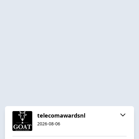
telecomawardsnl
2026-08-06