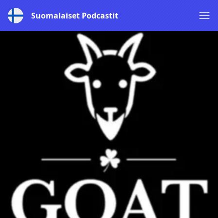
Suomalaiset Podcastit