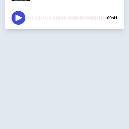
00:41