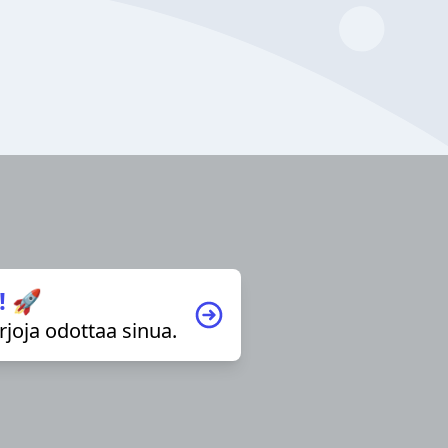
! 🚀
irjoja odottaa sinua.