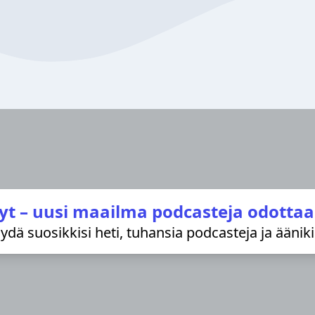
yt – uusi maailma podcasteja odottaa
löydä suosikkisi heti, tuhansia podcasteja ja äänik