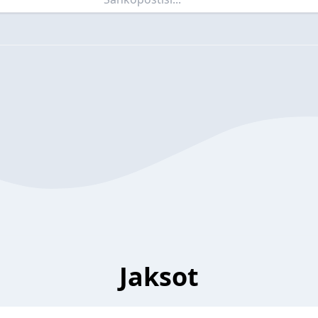
Jaksot