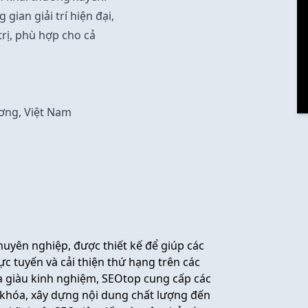
ian giải trí hiện đại,
rị, phù hợp cho cả
ương, Việt Nam
huyên nghiệp, được thiết kế để giúp các
c tuyến và cải thiện thứ hạng trên các
a giàu kinh nghiệm, SEOtop cung cấp các
ừ khóa, xây dựng nội dung chất lượng đến