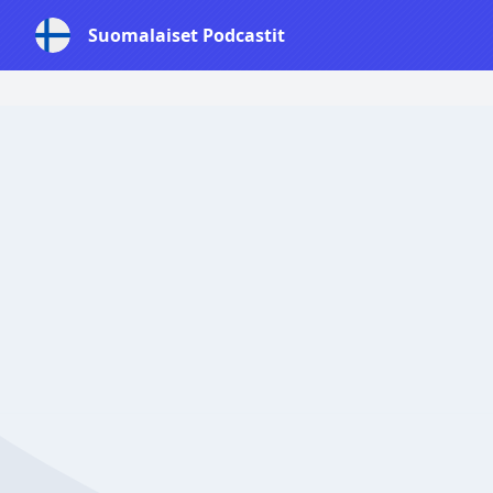
Suomalaiset Podcastit