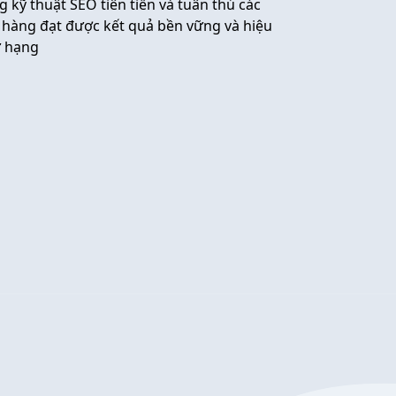
 kỹ thuật SEO tiên tiến và tuân thủ các
hàng đạt được kết quả bền vững và hiệu
ứ hạng