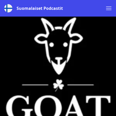
Suomalaiset Podcastit