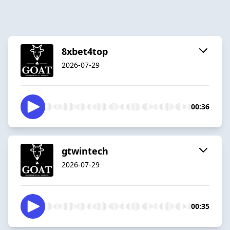
8xbet4top
2026-07-29
00:36
gtwintech
2026-07-29
00:35