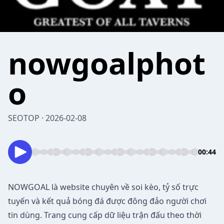
nowgoalphot
o
SEOTOP · 2026-02-08
00:44
NOWGOAL
là website chuyên về soi kèo, tỷ số trực
tuyến và kết quả bóng đá được đông đảo người chơi
tin dùng. Trang cung cấp dữ liệu trận đấu theo thời