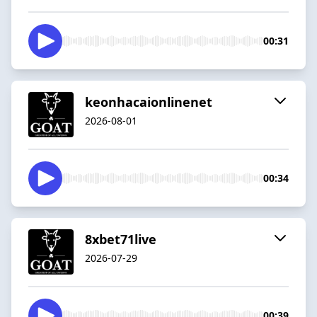
00:31
keonhacaionlinenet
2026-08-01
00:34
8xbet71live
2026-07-29
00:39