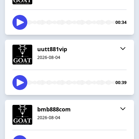
00:34
uutt881vip
2026-08-04
00:39
bmb888com
2026-08-04