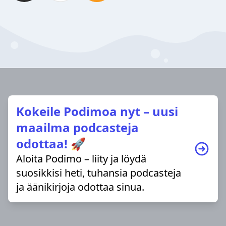
Kokeile Podimoa nyt – uusi
maailma podcasteja
odottaa! 🚀
Aloita Podimo – liity ja löydä
suosikkisi heti, tuhansia podcasteja
ja äänikirjoja odottaa sinua.