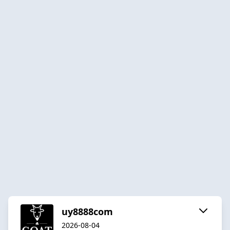
uy8888com
2026-08-04