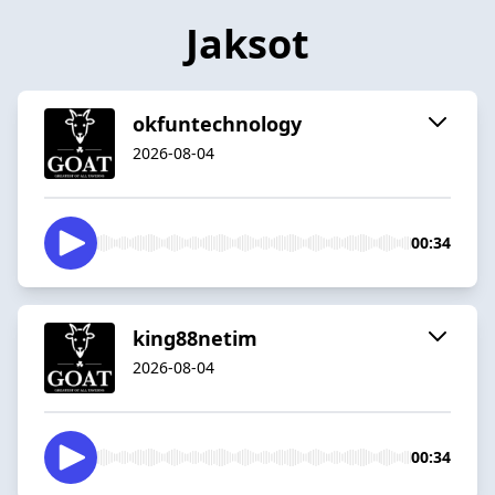
Jaksot
okfuntechnology
2026-08-04
00:34
king88netim
2026-08-04
00:34