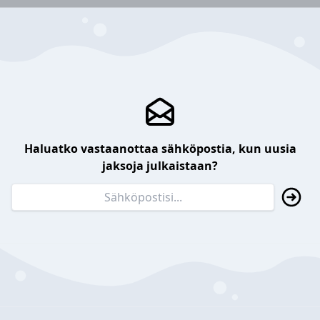
Haluatko vastaanottaa sähköpostia, kun uusia
jaksoja julkaistaan?