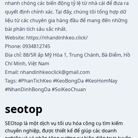
nhanh chóng các biến động tỷ lệ từ nhà cái để đưa ra
quyết định chính xác. Tại đây, chúng tôi tổng hợp dữ
liệu từ các chuyên gia hàng đầu để mang đến những
bài phân tích sâu sắc nhất.
Website:
https://nhandinhkeo.click/
Phone: 0934812745
Địa chỉ: 88/5R ấp Mỹ Hòa 1, Trung Chánh, Bà Điểm, Hồ
Chí Minh, Việt Nam
Email:
nhandinhkeoclick@gmail.com
Tags: #PhanTichKeo #KeoBongDa #KeoHomNay
#NhanDinhBongDa #SoiKeoChuan
seotop
SEOtop là một dịch vụ tối ưu hóa công cụ tìm kiếm
chuyên nghiệp, được thiết kế để giúp các doanh