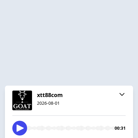
xtt88com
2026-08-01
00:31