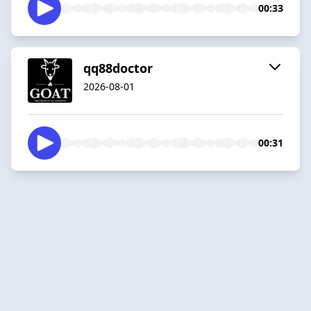
00:33
qq88doctor
2026-08-01
00:31