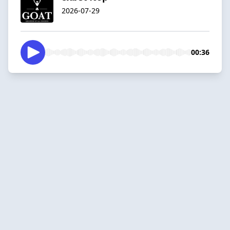
2026-07-29
00:36