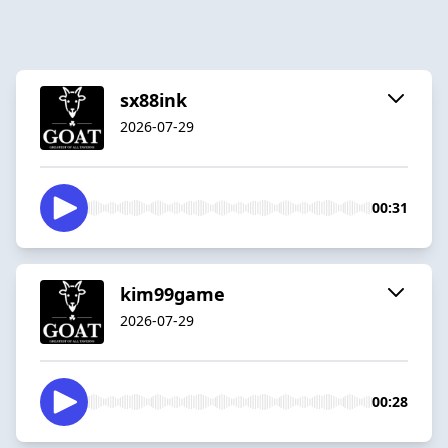
sx88ink
2026-07-29
00:31
kim99game
2026-07-29
00:28