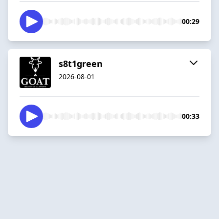
00:29
s8t1green
2026-08-01
00:33