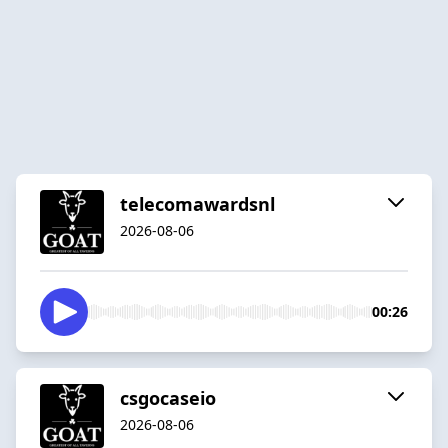
telecomawardsnl
2026-08-06
00:26
csgocaseio
2026-08-06