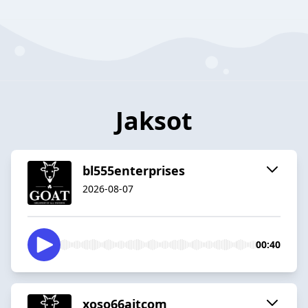
Jaksot
bl555enterprises
2026-08-07
00:40
xoso66aitcom