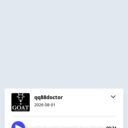
qq88doctor
2026-08-01
00:31