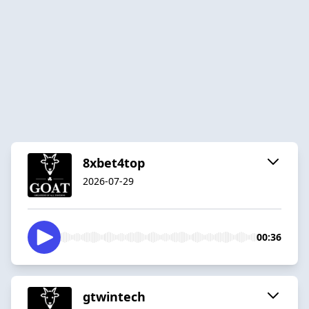
8xbet4top
2026-07-29
00:36
gtwintech