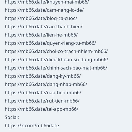
https://mb66.date/khuyen-mai-mb66/
https://mb66.date/cam-nang-lo-de/
https://mb66.date/blog-ca-cuoc/
https://mb66.date/cao-thanh-hien/
https://mb66.date/lien-he-mb66/
https://mb66.date/quyen-rieng-tu-mb66/
https://mb66.date/choi-co-trach-nhiem-mb66/
https://mb66.date/dieu-khoan-su-dung-mb66/
https://mb66.date/chinh-sach-bao-mat-mb66/
https://mb66.date/dang-ky-mb66/
https://mb66.date/dang-nhap-mb66/
https://mb66.date/nap-tien-mb66/
https://mb66.date/rut-tien-mb66/
https://mb66.date/tai-app-mb66/
Social:
https://x.com/mb66date