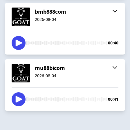
bmb888com
2026-08-04
00:40
mu88bicom
2026-08-04
00:41