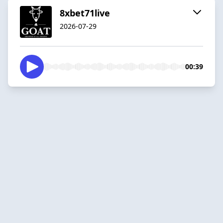
8xbet71live
2026-07-29
00:39