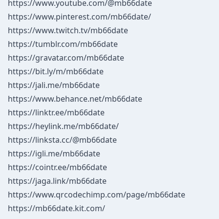
https://www.youtube.com/@mb66date
https://www.pinterest.com/mb66date/
https://www.twitch.tv/mb66date
https://tumblr.com/mb66date
https://gravatar.com/mb66date
https://bit.ly/m/mb66date
https://jali.me/mb66date
https://www.behance.net/mb66date
https://linktr.ee/mb66date
https://heylink.me/mb66date/
https://linksta.cc/@mb66date
https://igli.me/mb66date
https://cointr.ee/mb66date
https://jaga.link/mb66date
https://www.qrcodechimp.com/page/mb66date
https://mb66date.kit.com/