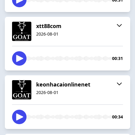
xtt88com
2026-08-01
00:31
keonhacaionlinenet
2026-08-01
00:34