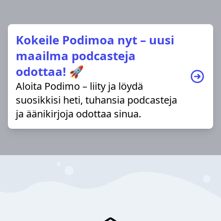
Kokeile Podimoa nyt – uusi
maailma podcasteja
odottaa! 🚀
Aloita Podimo – liity ja löydä
suosikkisi heti, tuhansia podcasteja
ja äänikirjoja odottaa sinua.