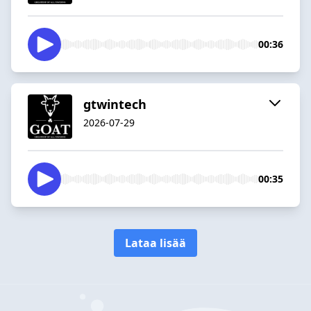
00:36
gtwintech
2026-07-29
00:35
Lataa lisää