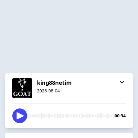
king88netim
2026-08-04
00:34