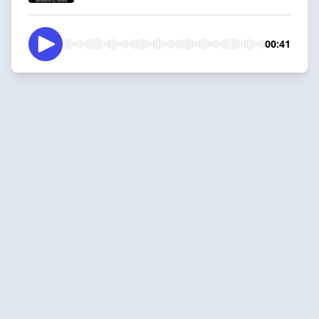
00:41