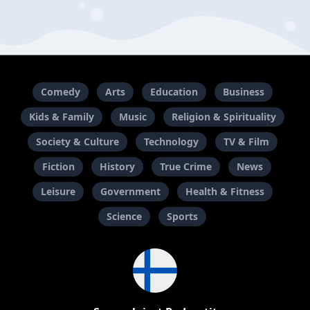
Comedy
Arts
Education
Business
Kids & Family
Music
Religion & Spirituality
Society & Culture
Technology
TV & Film
Fiction
History
True Crime
News
Leisure
Government
Health & Fitness
Science
Sports