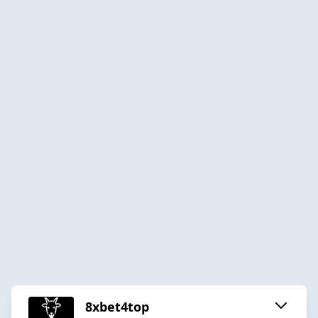
8xbet4top