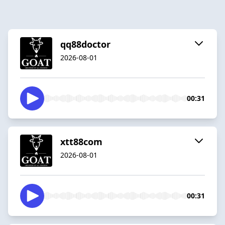
qq88doctor
2026-08-01
00:31
xtt88com
2026-08-01
00:31