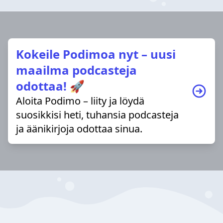
Kokeile Podimoa nyt – uusi
maailma podcasteja
odottaa! 🚀
Aloita Podimo – liity ja löydä
suosikkisi heti, tuhansia podcasteja
ja äänikirjoja odottaa sinua.