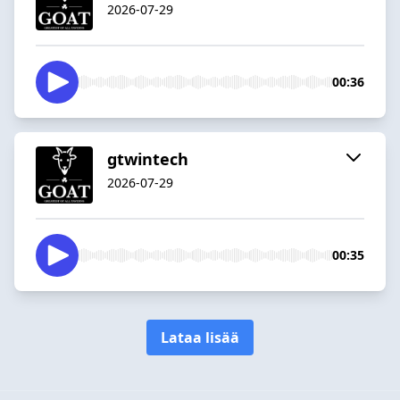
2026-07-29
00:36
gtwintech
2026-07-29
00:35
Lataa lisää