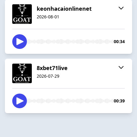
keonhacaionlinenet
2026-08-01
00:34
8xbet71live
2026-07-29
00:39