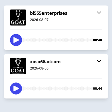
bl555enterprises
2026-08-07
00:40
xoso66aitcom
2026-08-06
00:44