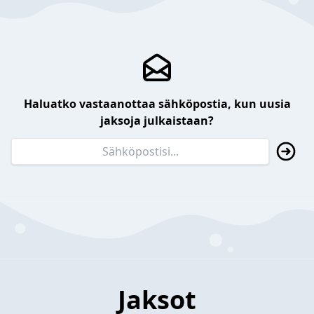
Haluatko vastaanottaa sähköpostia, kun uusia
jaksoja julkaistaan?
Jaksot