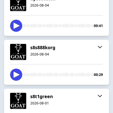
2026-08-04
00:41
s8s888korg
2026-08-04
00:29
s8t1green
2026-08-01