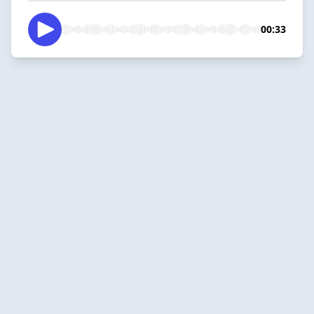
00:33