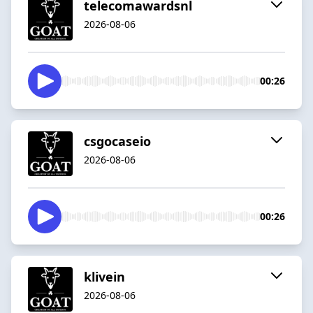
telecomawardsnl
2026-08-06
00:26
csgocaseio
2026-08-06
00:26
klivein
2026-08-06