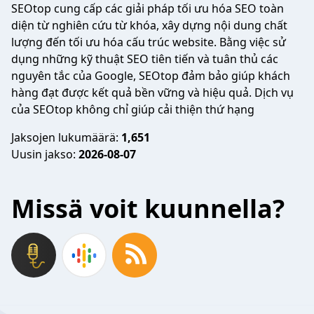
SEOtop cung cấp các giải pháp tối ưu hóa SEO toàn
diện từ nghiên cứu từ khóa, xây dựng nội dung chất
lượng đến tối ưu hóa cấu trúc website. Bằng việc sử
dụng những kỹ thuật SEO tiên tiến và tuân thủ các
nguyên tắc của Google, SEOtop đảm bảo giúp khách
hàng đạt được kết quả bền vững và hiệu quả. Dịch vụ
của SEOtop không chỉ giúp cải thiện thứ hạng
Jaksojen lukumäärä:
1,651
Uusin jakso:
2026-08-07
Missä voit kuunnella?