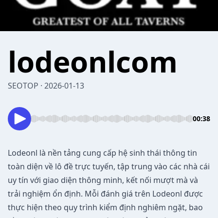
lodeonlcom
SEOTOP · 2026-01-13
00:38
Lodeonl
là nền tảng cung cấp hệ sinh thái thông tin
toàn diện về lô đề trực tuyến, tập trung vào các nhà cái
uy tín với giao diện thông minh, kết nối mượt mà và
trải nghiệm ổn định. Mỗi đánh giá trên Lodeonl được
thực hiện theo quy trình kiểm định nghiêm ngặt, bao