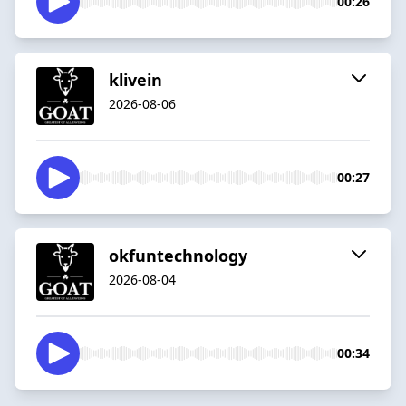
00:26
klivein
2026-08-06
00:27
okfuntechnology
2026-08-04
00:34