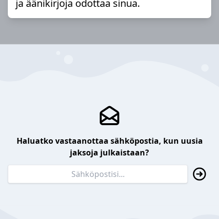
ja äänikirjoja odottaa sinua.
Haluatko vastaanottaa sähköpostia, kun uusia
jaksoja julkaistaan?