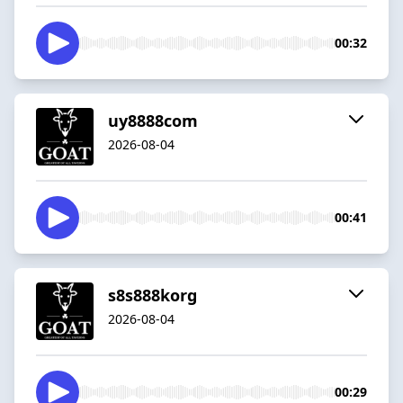
00:32
uy8888com
2026-08-04
00:41
s8s888korg
2026-08-04
00:29