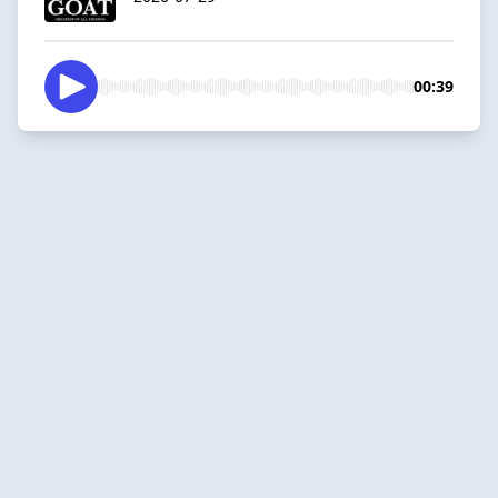
00:39