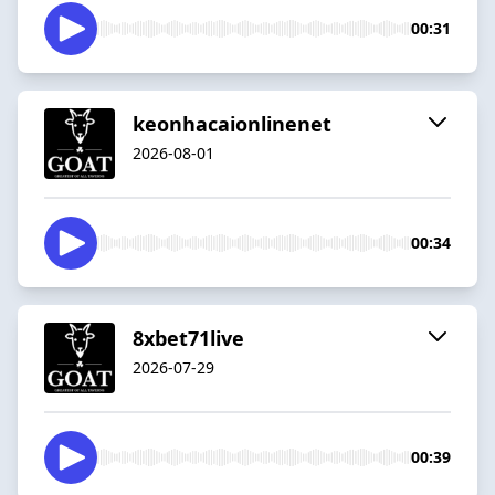
00:31
keonhacaionlinenet
2026-08-01
00:34
8xbet71live
2026-07-29
00:39