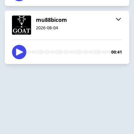
mu88bicom
2026-08-04
00:41