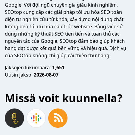
Google. Với đội ngũ chuyên gia giàu kinh nghiệm,
SEOtop cung cấp các giải pháp tối ưu hóa SEO toàn
diện từ nghiên cứu từ khóa, xây dựng nội dung chất
lượng đến tối ưu hóa cấu trúc website. Bằng việc sử
dụng những kỹ thuật SEO tiên tiến và tuân thủ các
nguyên tắc của Google, SEOtop đảm bảo giúp khách
hàng đạt được kết quả bền vững và hiệu quả. Dịch vụ
của SEOtop không chỉ giúp cải thiện thứ hạng
Jaksojen lukumäärä:
1,651
Uusin jakso:
2026-08-07
Missä voit kuunnella?