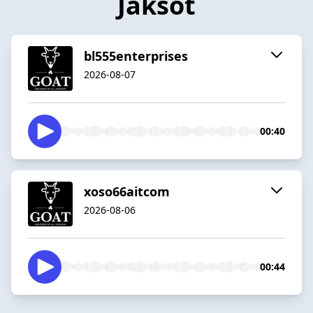
Jaksot
bl555enterprises
2026-08-07
00:40
xoso66aitcom
2026-08-06
00:44