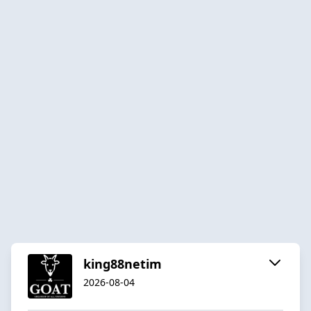
king88netim
2026-08-04