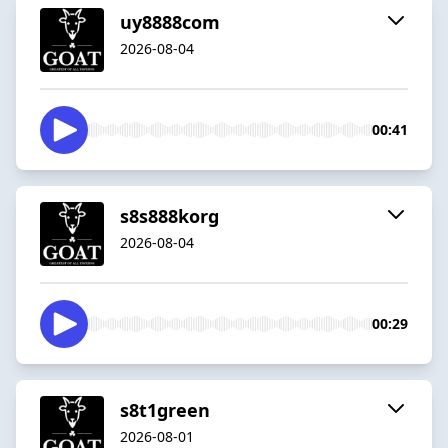
uy8888com
2026-08-04
00:41
s8s888korg
2026-08-04
00:29
s8t1green
2026-08-01