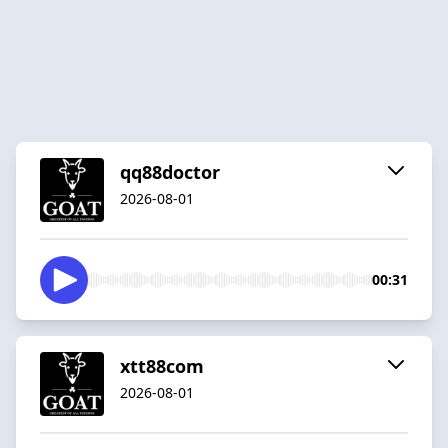
qq88doctor
2026-08-01
00:31
xtt88com
2026-08-01