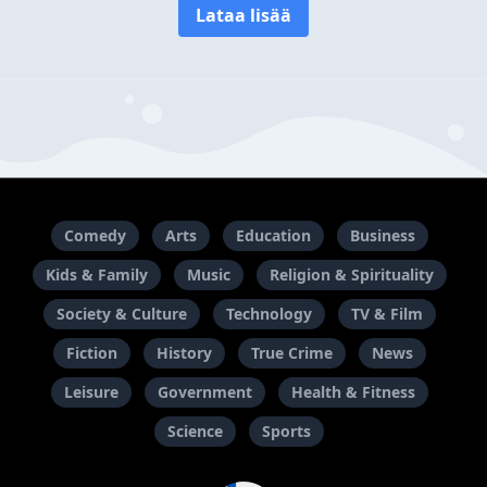
Lataa lisää
Comedy
Arts
Education
Business
Kids & Family
Music
Religion & Spirituality
Society & Culture
Technology
TV & Film
Fiction
History
True Crime
News
Leisure
Government
Health & Fitness
Science
Sports