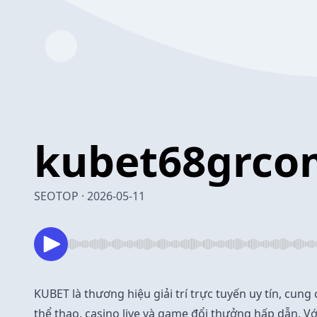
kubet68grco
SEOTOP · 2026-05-11
KUBET
là thương hiệu giải trí trực tuyến uy tín, cung
thể thao, casino live và game đổi thưởng hấp dẫn. Vớ