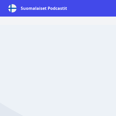
Suomalaiset Podcastit