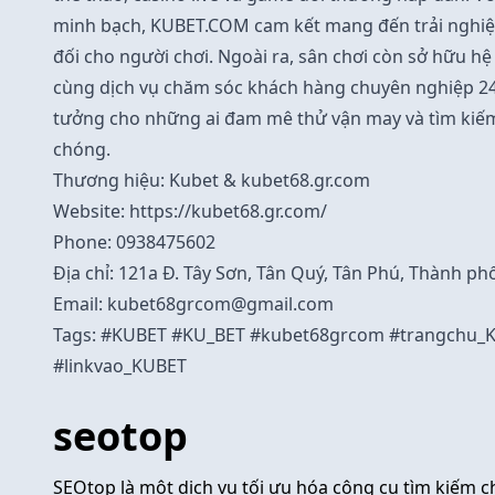
minh bạch, KUBET.COM cam kết mang đến trải nghiệm 
đối cho người chơi. Ngoài ra, sân chơi còn sở hữu h
cùng dịch vụ chăm sóc khách hàng chuyên nghiệp 24/
tưởng cho những ai đam mê thử vận may và tìm kiếm
chóng.
Thương hiệu: Kubet & kubet68.gr.com
Website:
https://kubet68.gr.com/
Phone: 0938475602
Địa chỉ: 121a Đ. Tây Sơn, Tân Quý, Tân Phú, Thành p
Email:
kubet68grcom@gmail.com
Tags: #KUBET #KU_BET #kubet68grcom #trangchu_
#linkvao_KUBET
seotop
SEOtop là một dịch vụ tối ưu hóa công cụ tìm kiếm c