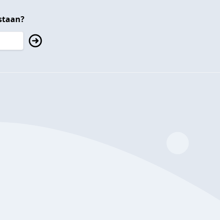
staan?