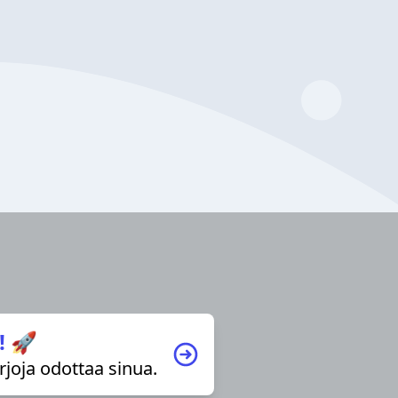
! 🚀
irjoja odottaa sinua.