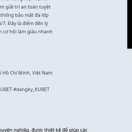
giải trí an toàn tuyệt
ệ thống bảo mật đa lớp
7. Đây là điểm đến lý
 cơ hội làm giàu nhanh
hố Hồ Chí Minh, Việt Nam
KUBET #dangky_KUBET
huyên nghiệp, được thiết kế để giúp các