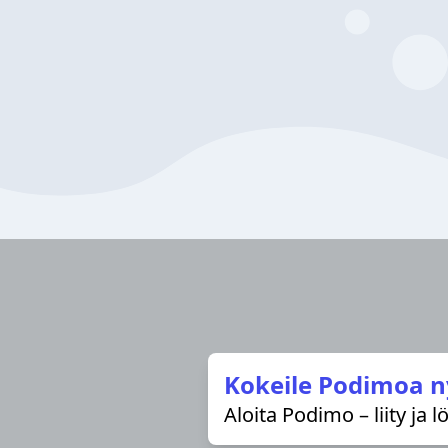
Kokeile Podimoa n
Aloita Podimo – liity ja 