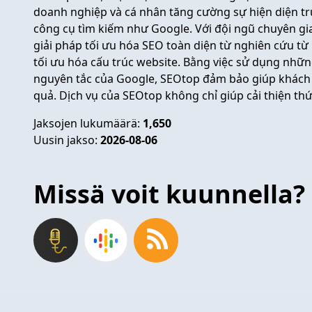
doanh nghiệp và cá nhân tăng cường sự hiện diện trự
công cụ tìm kiếm như Google. Với đội ngũ chuyên gi
giải pháp tối ưu hóa SEO toàn diện từ nghiên cứu t
tối ưu hóa cấu trúc website. Bằng việc sử dụng những
nguyên tắc của Google, SEOtop đảm bảo giúp khách 
quả. Dịch vụ của SEOtop không chỉ giúp cải thiện th
Jaksojen lukumäärä:
1,650
Uusin jakso:
2026-08-06
Missä voit kuunnella?