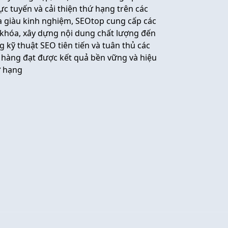
c tuyến và cải thiện thứ hạng trên các
a giàu kinh nghiệm, SEOtop cung cấp các
ừ khóa, xây dựng nội dung chất lượng đến
 kỹ thuật SEO tiên tiến và tuân thủ các
hàng đạt được kết quả bền vững và hiệu
ứ hạng