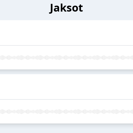
Jaksot