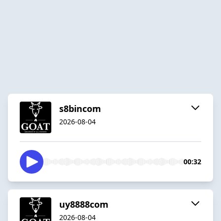
s8bincom
2026-08-04
00:32
uy8888com
2026-08-04