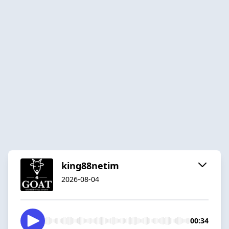
king88netim
2026-08-04
00:34