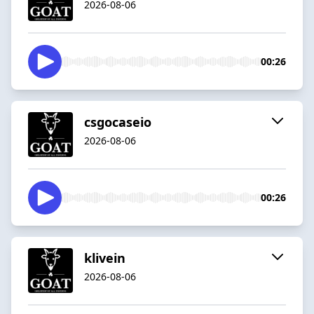
2026-08-06
00:26
csgocaseio
2026-08-06
00:26
klivein
2026-08-06