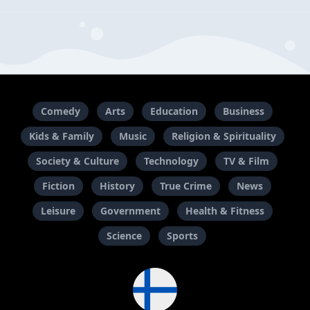
Comedy
Arts
Education
Business
Kids & Family
Music
Religion & Spirituality
Society & Culture
Technology
TV & Film
Fiction
History
True Crime
News
Leisure
Government
Health & Fitness
Science
Sports