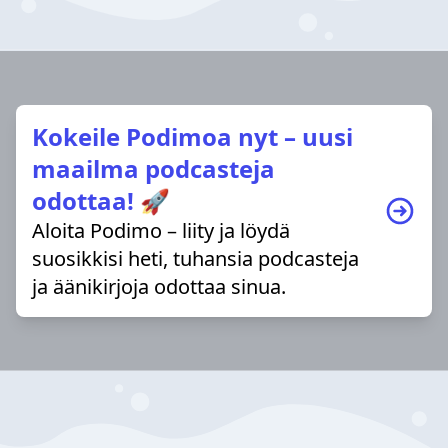
Kokeile Podimoa nyt – uusi
maailma podcasteja
odottaa! 🚀
Aloita Podimo – liity ja löydä
suosikkisi heti, tuhansia podcasteja
ja äänikirjoja odottaa sinua.