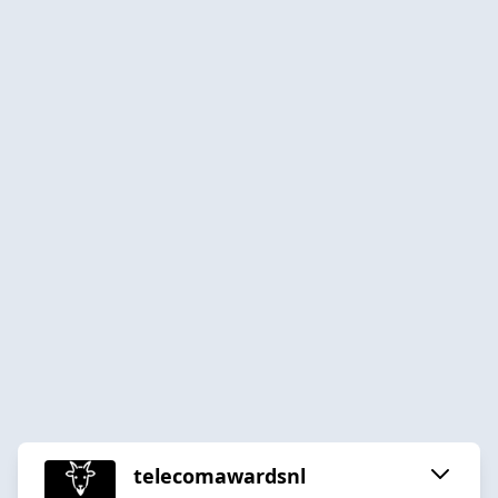
telecomawardsnl