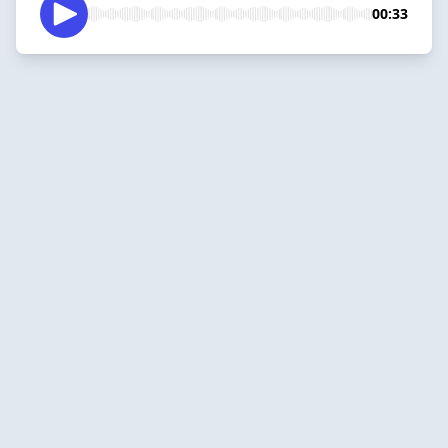
00:33