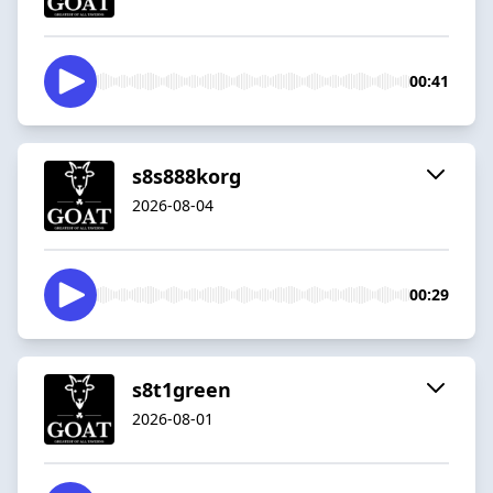
00:41
s8s888korg
2026-08-04
00:29
s8t1green
2026-08-01