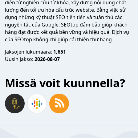
diện từ nghiên cứu từ khóa, xây dựng nội dung chất
lượng đến tối ưu hóa cấu trúc website. Bằng việc sử
dụng những kỹ thuật SEO tiên tiến và tuân thủ các
nguyên tắc của Google, SEOtop đảm bảo giúp khách
hàng đạt được kết quả bền vững và hiệu quả. Dịch vụ
của SEOtop không chỉ giúp cải thiện thứ hạng
Jaksojen lukumäärä:
1,651
Uusin jakso:
2026-08-07
Missä voit kuunnella?