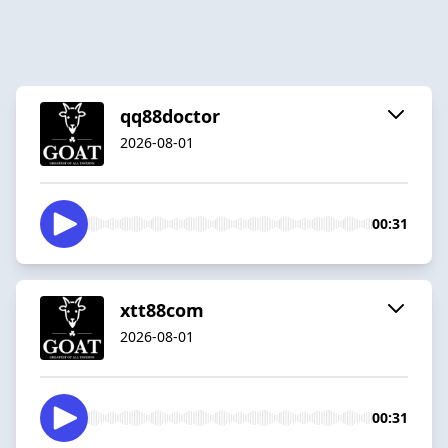
qq88doctor
2026-08-01
00:31
xtt88com
2026-08-01
00:31