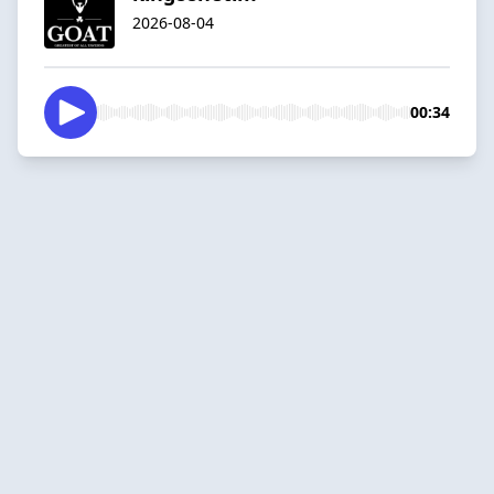
2026-08-04
00:34