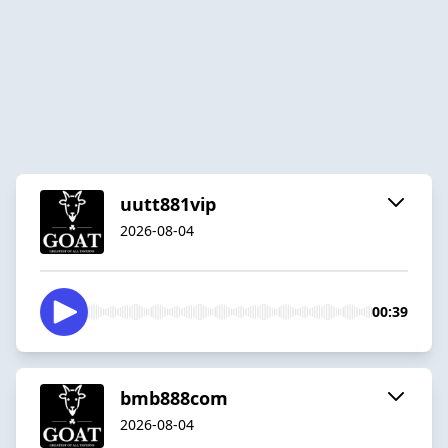
uutt881vip
2026-08-04
00:39
bmb888com
2026-08-04