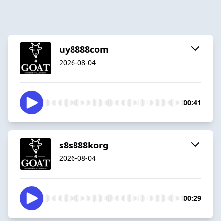
uy8888com
2026-08-04
00:41
s8s888korg
2026-08-04
00:29