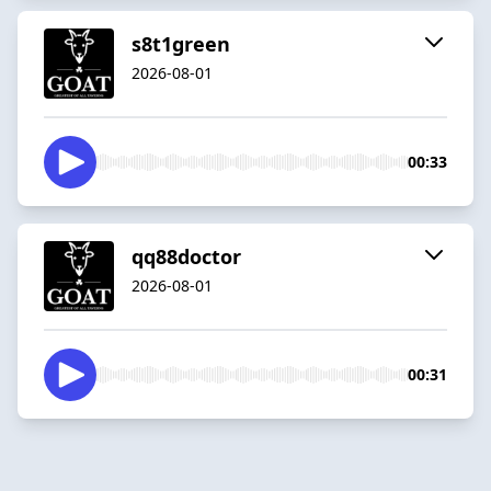
s8t1green
2026-08-01
00:33
qq88doctor
2026-08-01
00:31