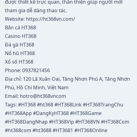
được thiết kế trực quan, thân thiện giúp người mới
tham gia dễ dàng thao tác.
Website:
https://ht368vn.com/
Bắn cá HT368
Casino HT368
Đá gà HT368
Nổ hũ HT368
Xổ số HT368
Phone: 0937821456
Địa chỉ: 120 Lã Xuân Oai, Tăng Nhơn Phú A, Tăng Nhơn
Phú, Hồ Chí Minh, Việt Nam
Email: hotro@ht368vncom
Tags: #HT368 #ht368 #HT368Link #HT368TrangChu
#HT368App #DangKyHT368 #HT368Game
#HT368DangNhap #HT368Vip #HT368VN #HT368Com
#ht368com #ht3688 #HT3681 #HT368Online