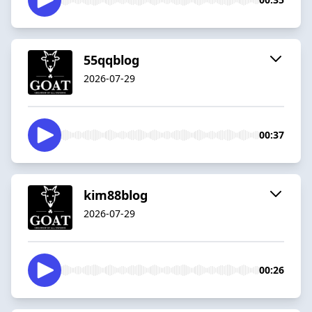
55qqblog
2026-07-29
00:37
kim88blog
2026-07-29
00:26