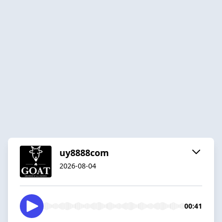
uy8888com
2026-08-04
00:41