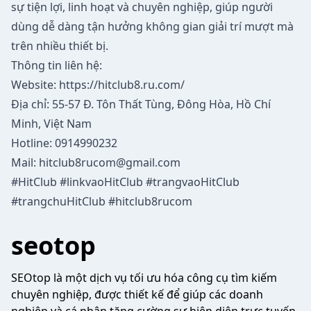
sự tiện lợi, linh hoạt và chuyên nghiệp, giúp người
dùng dễ dàng tận hưởng không gian giải trí mượt mà
trên nhiều thiết bị.
Thông tin liên hệ:
Website:
https://hitclub8.ru.com/
Địa chỉ: 55-57 Đ. Tôn Thất Tùng, Đông Hòa, Hồ Chí
Minh, Việt Nam
Hotline: 0914990232
Mail:
hitclub8rucom@gmail.com
#HitClub #linkvaoHitClub #trangvaoHitClub
#trangchuHitClub #hitclub8rucom
seotop
SEOtop là một dịch vụ tối ưu hóa công cụ tìm kiếm
chuyên nghiệp, được thiết kế để giúp các doanh