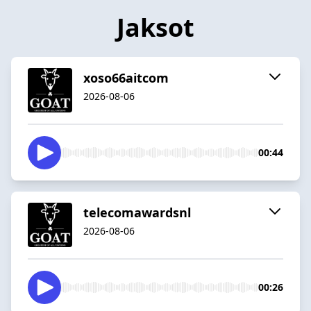
Jaksot
xoso66aitcom
2026-08-06
00:44
telecomawardsnl
2026-08-06
00:26