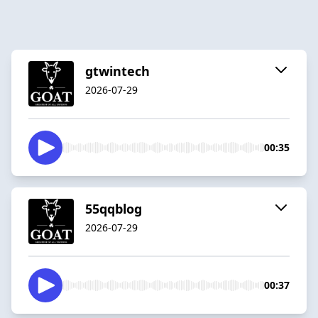
gtwintech
2026-07-29
00:35
55qqblog
2026-07-29
00:37