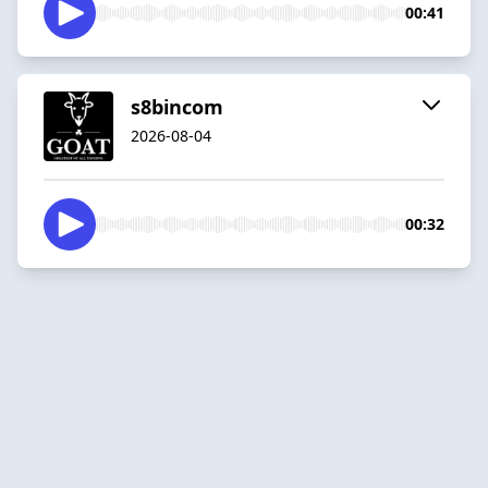
00:41
s8bincom
2026-08-04
00:32