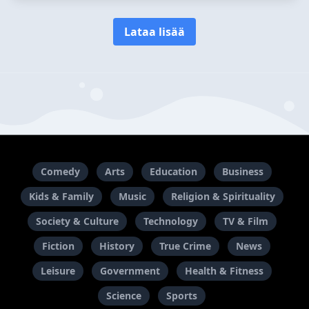
Lataa lisää
Comedy
Arts
Education
Business
Kids & Family
Music
Religion & Spirituality
Society & Culture
Technology
TV & Film
Fiction
History
True Crime
News
Leisure
Government
Health & Fitness
Science
Sports