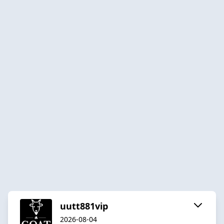
uutt881vip
2026-08-04