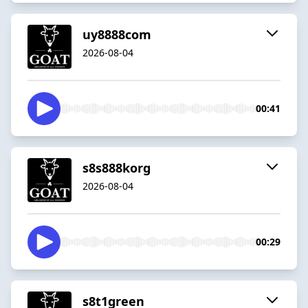
uy8888com
2026-08-04
00:41
s8s888korg
2026-08-04
00:29
s8t1green