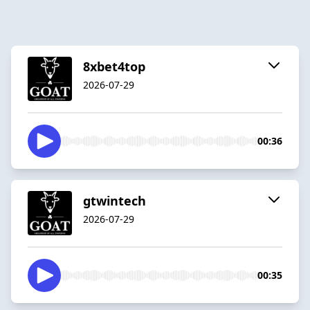
8xbet4top
2026-07-29
00:36
gtwintech
2026-07-29
00:35