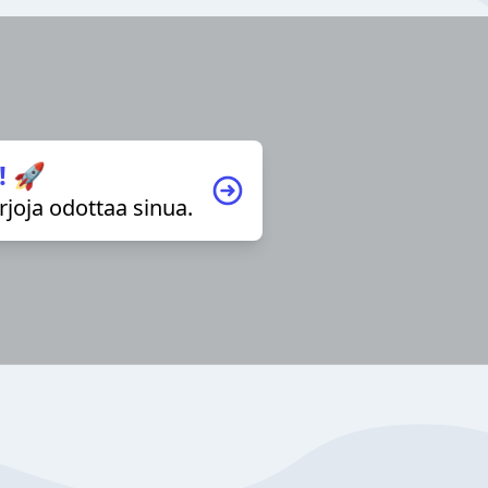
! 🚀
irjoja odottaa sinua.