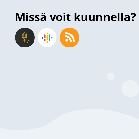
Missä voit kuunnella?