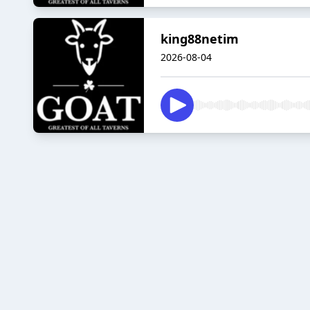
king88netim
2026-08-04