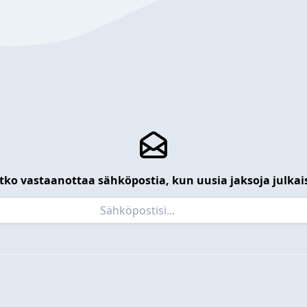
tko vastaanottaa sähköpostia, kun uusia jaksoja julkai