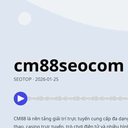
cm88seocom
SEOTOP · 2026-01-25
CM88
là nền tảng giải trí trực tuyến cung cấp đa dạn
thao, casino trực tuyến, trò chơi điện tử và nhiều hình