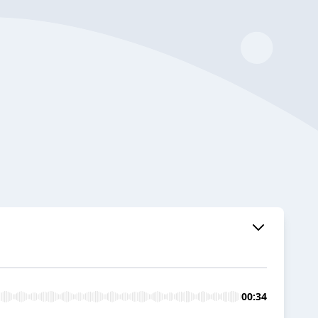
00:34