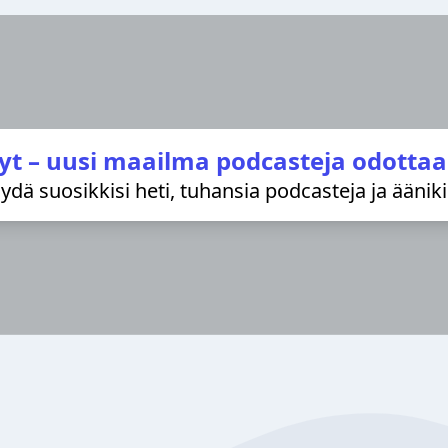
yt – uusi maailma podcasteja odottaa
löydä suosikkisi heti, tuhansia podcasteja ja äänik