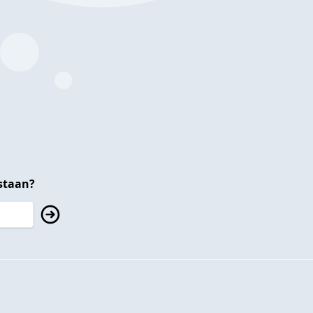
staan?