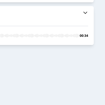
00:34