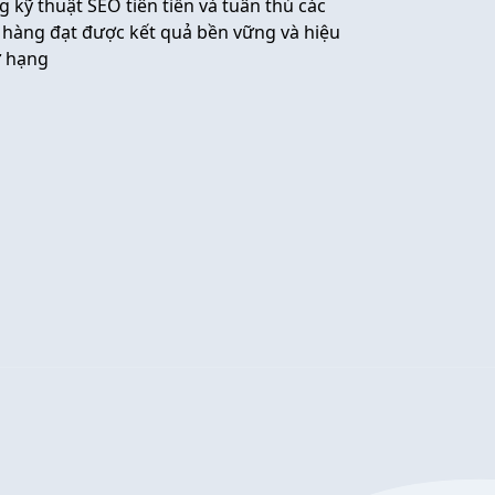
 kỹ thuật SEO tiên tiến và tuân thủ các
hàng đạt được kết quả bền vững và hiệu
ứ hạng