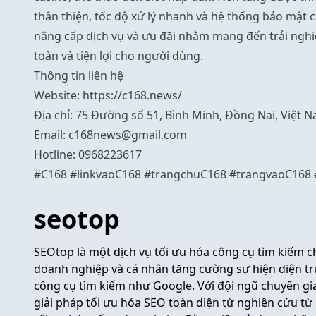
thân thiện, tốc độ xử lý nhanh và hệ thống bảo mật
nâng cấp dịch vụ và ưu đãi nhằm mang đến trải nghi
toàn và tiện lợi cho người dùng.
Thông tin liên hệ
Website:
https://c168.news/
Địa chỉ: 75 Đường số 51, Bình Minh, Đồng Nai, Việt 
Email:
c168news@gmail.com
Hotline: 0968223617
#C168 #linkvaoC168 #trangchuC168 #trangvaoC168
seotop
SEOtop là một dịch vụ tối ưu hóa công cụ tìm kiếm c
doanh nghiệp và cá nhân tăng cường sự hiện diện trự
công cụ tìm kiếm như Google. Với đội ngũ chuyên gi
giải pháp tối ưu hóa SEO toàn diện từ nghiên cứu t