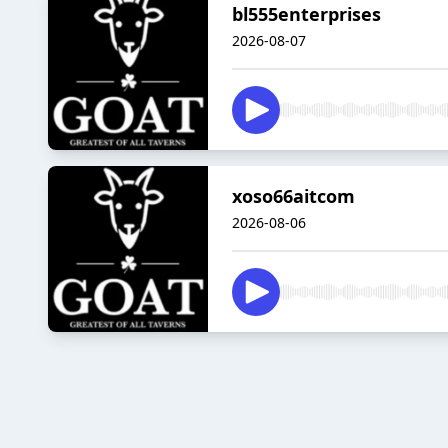
bl555enterprises
2026-08-07
xoso66aitcom
2026-08-06