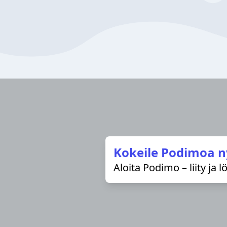
Kokeile Podimoa n
Aloita Podimo – liity ja 