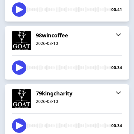
00:41
98wincoffee
2026-08-10
00:34
79kingcharity
2026-08-10
00:34