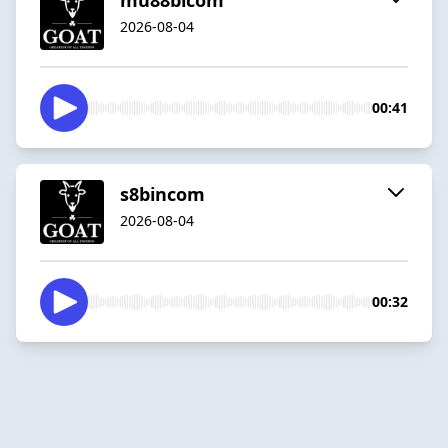
2026-08-04
00:41
s8bincom
2026-08-04
00:32