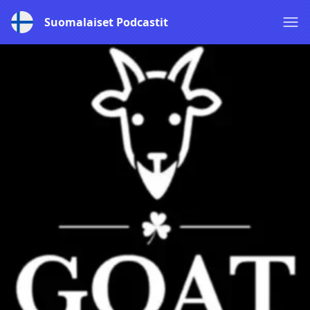
Suomalaiset Podcastit