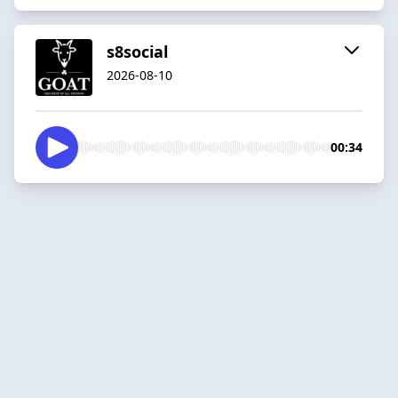
s8social
2026-08-10
00:34