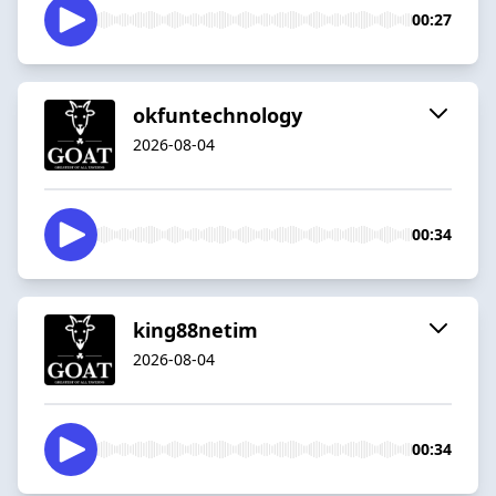
00:27
okfuntechnology
2026-08-04
00:34
king88netim
2026-08-04
00:34