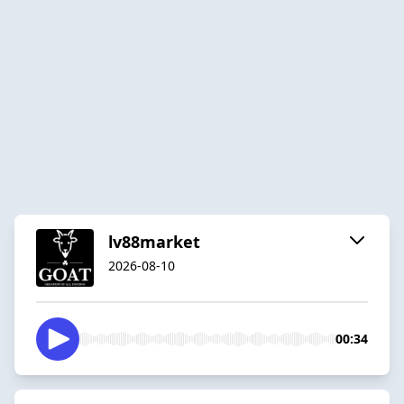
lv88market
2026-08-10
00:34