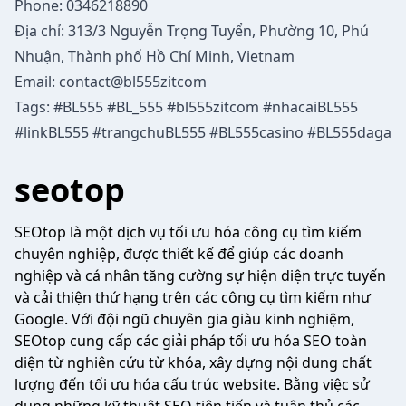
Phone: 0346218890
Địa chỉ: 313/3 Nguyễn Trọng Tuyển, Phường 10, Phú
Nhuận, Thành phố Hồ Chí Minh, Vietnam
Email: contact@bl555zitcom
Tags: #BL555 #BL_555 #bl555zitcom #nhacaiBL555
#linkBL555 #trangchuBL555 #BL555casino #BL555daga
seotop
SEOtop là một dịch vụ tối ưu hóa công cụ tìm kiếm
chuyên nghiệp, được thiết kế để giúp các doanh
nghiệp và cá nhân tăng cường sự hiện diện trực tuyến
và cải thiện thứ hạng trên các công cụ tìm kiếm như
Google. Với đội ngũ chuyên gia giàu kinh nghiệm,
SEOtop cung cấp các giải pháp tối ưu hóa SEO toàn
diện từ nghiên cứu từ khóa, xây dựng nội dung chất
lượng đến tối ưu hóa cấu trúc website. Bằng việc sử