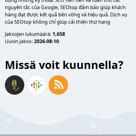
dụng những kỹ thuật SEO tiên tiến và tuân thủ các
nguyên tắc của Google, SEOtop đảm bảo giúp khách
hàng đạt được kết quả bền vững và hiệu quả. Dịch vụ
của SEOtop không chỉ giúp cải thiện thứ hạng
Jaksojen lukumäärä:
1,658
Uusin jakso:
2026-08-10
Missä voit kuunnella?