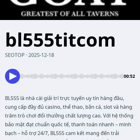
bl555titcom
SEOTOP · 2025-12-18
00:52
BL555
là nhà cái giải trí trực tuyến uy tín hàng đầu,
cung cấp đầy đủ casino, thể thao, bắn cá, slot và hàng
trăm trò chơi đổi thưởng chất lượng cao. Với hệ thống
bảo mật đạt chuẩn quốc tế, thanh toán nhanh – minh
bạch – hỗ trợ 24/7, BL555 cam kết mang đến trải