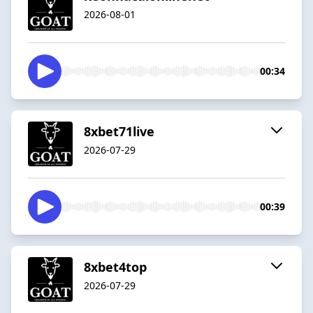
2026-08-01
00:34
8xbet71live
2026-07-29
00:39
8xbet4top
2026-07-29