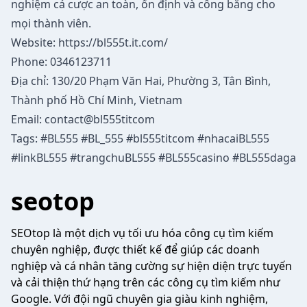
nghiệm cá cược an toàn, ổn định và công bằng cho
mọi thành viên.
Website:
https://bl555t.it.com/
Phone: 0346123711
Địa chỉ: 130/20 Phạm Văn Hai, Phường 3, Tân Bình,
Thành phố Hồ Chí Minh, Vietnam
Email: contact@bl555titcom
Tags: #BL555 #BL_555 #bl555titcom #nhacaiBL555
#linkBL555 #trangchuBL555 #BL555casino #BL555daga
seotop
SEOtop là một dịch vụ tối ưu hóa công cụ tìm kiếm
chuyên nghiệp, được thiết kế để giúp các doanh
nghiệp và cá nhân tăng cường sự hiện diện trực tuyến
và cải thiện thứ hạng trên các công cụ tìm kiếm như
Google. Với đội ngũ chuyên gia giàu kinh nghiệm,