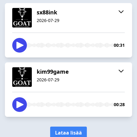
sx88ink
2026-07-29
00:31
kim99game
2026-07-29
00:28
Lataa lisää