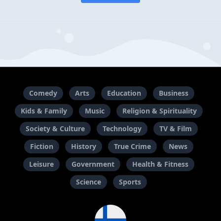
Comedy
Arts
Education
Business
Kids & Family
Music
Religion & Spirituality
Society & Culture
Technology
TV & Film
Fiction
History
True Crime
News
Leisure
Government
Health & Fitness
Science
Sports