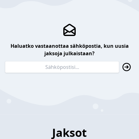
Haluatko vastaanottaa sähköpostia, kun uusia
jaksoja julkaistaan?
Jaksot