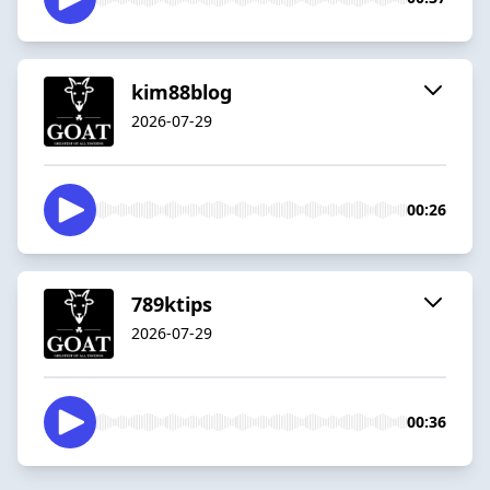
kim88blog
2026-07-29
00:26
789ktips
2026-07-29
00:36