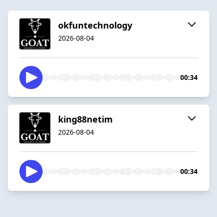
okfuntechnology
2026-08-04
00:34
king88netim
2026-08-04
00:34