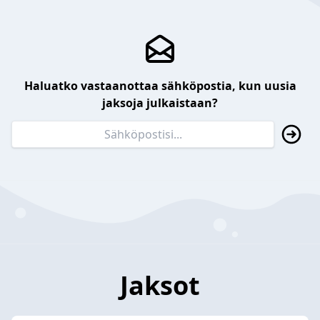
Haluatko vastaanottaa sähköpostia, kun uusia
jaksoja julkaistaan?
Jaksot