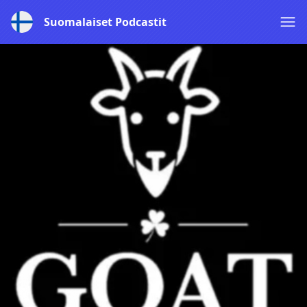
Suomalaiset Podcastit