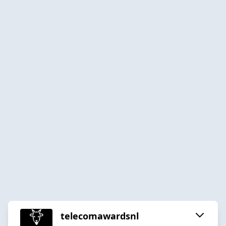
telecomawardsnl