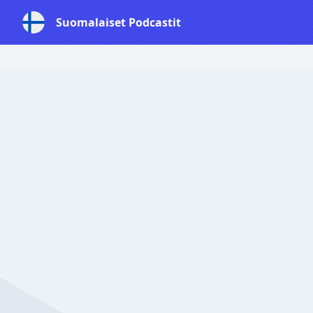
Suomalaiset Podcastit