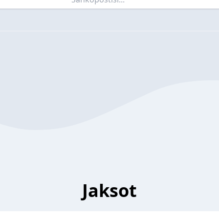
Jaksot