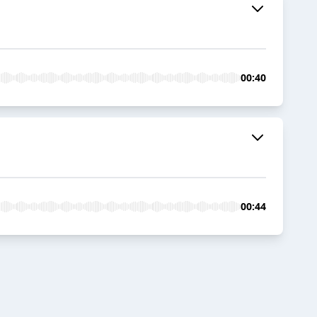
00:40
00:44