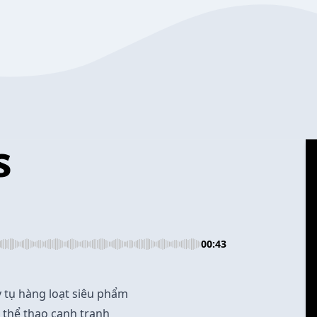
s
00:43
 tụ hàng loạt siêu phẩm
o thể thao cạnh tranh