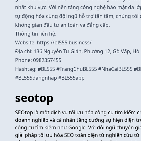
nhất khu vực. Với nền tảng công nghệ bảo mật đa lớ
tự động hóa cùng đội ngũ hỗ trợ tận tâm, chúng tôi
không gian đầu tư an toàn và đẳng cấp.
Thông tin liên hệ:
Website:
https://bl555.business/
Địa chỉ: 136 Nguyễn Tư Giản, Phường 12, Gò Vấp, Hồ
Phone: 0982357455
Hashtag: #BL555 #TrangChuBL555 #NhaCaiBL555 #B
#BL555dangnhap #BL555app
seotop
SEOtop là một dịch vụ tối ưu hóa công cụ tìm kiếm c
doanh nghiệp và cá nhân tăng cường sự hiện diện trự
công cụ tìm kiếm như Google. Với đội ngũ chuyên gi
giải pháp tối ưu hóa SEO toàn diện từ nghiên cứu t