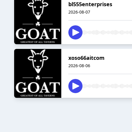
bl555enterprises
2026-08-07
xoso66aitcom
2026-08-06