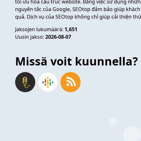
tối ưu hóa cấu trúc website. Bằng việc sử dụng những
nguyên tắc của Google, SEOtop đảm bảo giúp khách 
quả. Dịch vụ của SEOtop không chỉ giúp cải thiện th
Jaksojen lukumäärä:
1,651
Uusin jakso:
2026-08-07
Missä voit kuunnella?