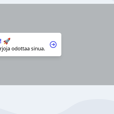
! 🚀
irjoja odottaa sinua.