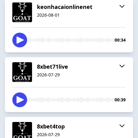
keonhacaionlinenet
2026-08-01
00:34
8xbet71live
2026-07-29
00:39
8xbet4top
2026-07-29