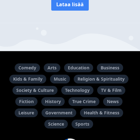
Lataa lisää
Comedy
Arts
Education
Business
Kids & Family
Music
Religion & Spirituality
Society & Culture
Technology
TV & Film
Fiction
History
True Crime
News
Leisure
Government
Health & Fitness
Science
Sports