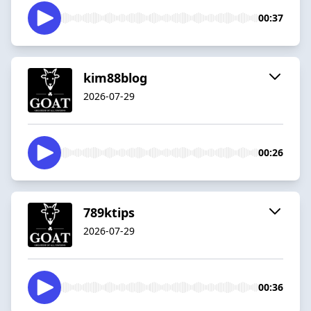
00:37
kim88blog
2026-07-29
00:26
789ktips
2026-07-29
00:36