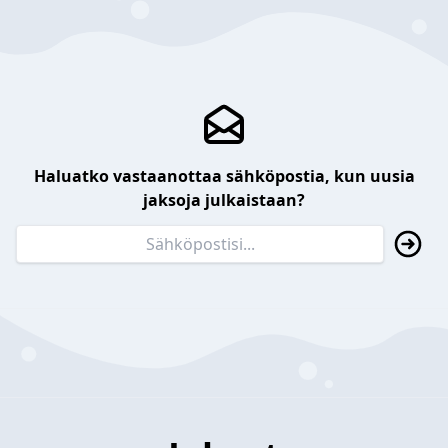
Haluatko vastaanottaa sähköpostia, kun uusia
jaksoja julkaistaan?