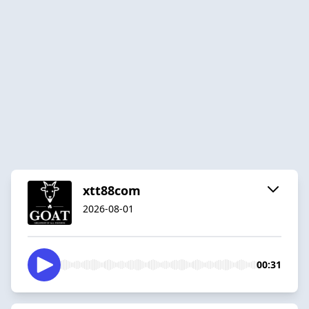
xtt88com
2026-08-01
00:31