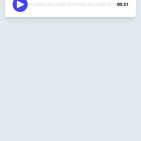
00:31