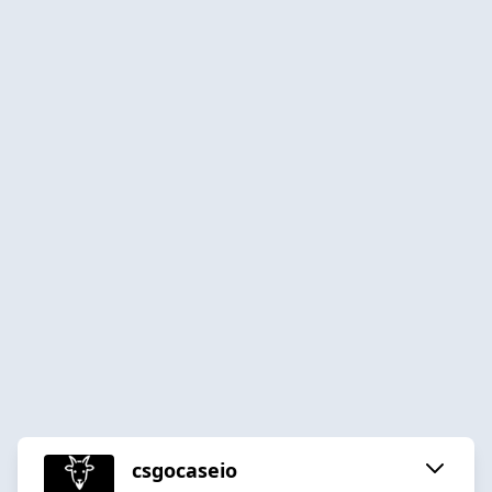
csgocaseio