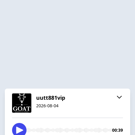
uutt881vip
2026-08-04
00:39